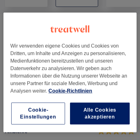
UV Gel Nägel
(
1
)
ab 5 €
Extra
(
6
)
ab 0,50 €
Wir verwenden eigene Cookies und Cookies von
Dritten, um Inhalte und Anzeigen zu personalisieren,
Maniküre & Pediküre
(
10
)
ab 5 €
Medienfunktionen bereitzustellen und unseren
Datenverkehr zu analysieren. Wir geben auch
Informationen über die Nutzung unserer Webseite an
Salonbewertungen
unsere Partner für soziale Medien, Werbung und
Analysen weiter.
Cookie-Richtlinien
5,0
Cookie-
Alle Cookies
67 Bewertungen
Einstellungen
akzeptieren
Ambiente