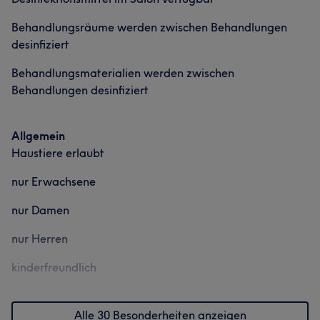
Dies umfasst die professionelle Durchführung von Hand-
Portfolio
Behandlungsräume werden zwischen Behandlungen
und Fußreinigungen, Massagen und anderen
desinfiziert
grundlegenden Dienstleistungen.
Behandlungsmaterialien werden zwischen
Services
Behandlungen desinfiziert
Nägel
Gesicht
Massage
Allgemein
Haustiere erlaubt
Portfolio
nur Erwachsene
nur Damen
nur Herren
kinderfreundlich
Alle 30 Besonderheiten anzeigen