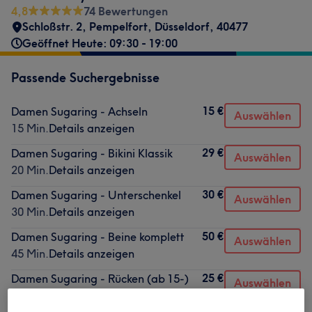
4,8
74 Bewertungen
Schloßstr. 2
,
Pempelfort
,
Düsseldorf
,
40477
Geöffnet Heute: 09:30 - 19:00
Passende Suchergebnisse
15 €
Damen Sugaring - Achseln
Auswählen
15 Min.
Details anzeigen
29 €
Damen Sugaring - Bikini Klassik
Auswählen
20 Min.
Details anzeigen
30 €
Damen Sugaring - Unterschenkel
Auswählen
30 Min.
Details anzeigen
50 €
Damen Sugaring - Beine komplett
Auswählen
45 Min.
Details anzeigen
25 €
Damen Sugaring - Rücken (ab 15-)
Auswählen
30 Min.
Details anzeigen