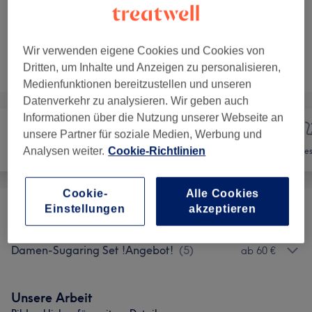
5 weitere passende Services anzeigen...
Wir verwenden eigene Cookies und Cookies von
Nicht gefunden wonach du gesucht hast?
Dritten, um Inhalte und Anzeigen zu personalisieren,
Alle Services
Medienfunktionen bereitzustellen und unseren
Datenverkehr zu analysieren. Wir geben auch
Informationen über die Nutzung unserer Webseite an
unsere Partner für soziale Medien, Werbung und
Analysen weiter.
Cookie-Richtlinien
Nägel
Haarentfernung
Ges
Cookie-
Alle Cookies
Einstellungen
akzeptieren
Damen - Sugaring
(
8
)
ab 15 €
Damen-Sugaring Set !Angebot!
(
5
)
ab 60 €
Unsere Arbeit