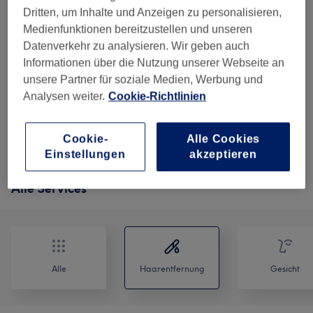
10 Min.
Details anzeigen
Dritten, um Inhalte und Anzeigen zu personalisieren,
Medienfunktionen bereitzustellen und unseren
99 €
Damen - Dauerhafte
Auswählen
Datenverkehr zu analysieren. Wir geben auch
Haarentfernung - Arme komplett,
150 €
Informationen über die Nutzung unserer Webseite an
Achseln, Beine komplett & Intim inkl.
unsere Partner für soziale Medien, Werbung und
Pofalte
Analysen weiter.
Cookie-Richtlinien
45 Min.
Details anzeigen
5 weitere passende Services anzeigen...
Cookie-
Alle Cookies
Einstellungen
akzeptieren
Nicht gefunden wonach du gesucht hast?
Alle Services
Alle
Haarentfernung
Gesicht