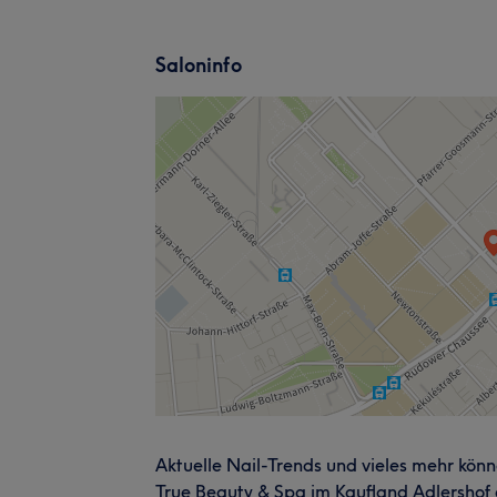
Saloninfo
Aktuelle Nail-Trends und vieles mehr kön
True Beauty & Spa im Kaufland Adlershof