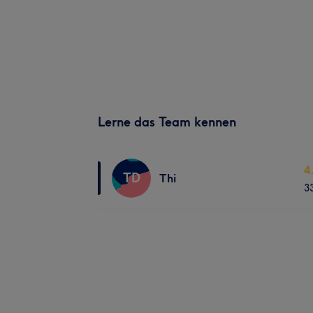
Lerne das Team kennen
4
TD
Thi
3