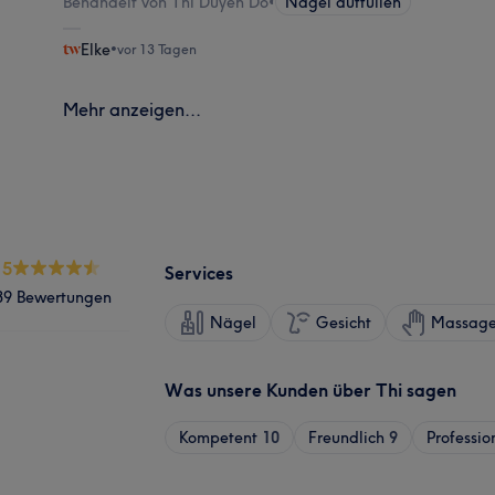
Behandelt von Thi Duyen Do
•
Nägel auffüllen
Elke
•
vor 13 Tagen
Mehr anzeigen...
.5
Services
39 Bewertungen
Nägel
Gesicht
Massag
Was unsere Kunden über Thi sagen
Kompetent
10
Freundlich
9
Professio