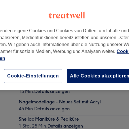
enden eigene Cookies und Cookies von Dritten, um Inhalte un
nalisieren, Medienfunktionen bereitzustellen und unseren Date
,
12489
ren. Wir geben auch Informationen über die Nutzung unserer W
artner für soziale Medien, Werbung und Analysen weiter.
Cooki
ien
Maniküre
15 Min. - 40 Min.
Details anzeigen
Cookie-Einstellungen
Alle Cookies akzeptiere
Maniküre
15 Min.
Details anzeigen
Nagelmodellage - Neues Set mit Acryl
45 Min.
Details anzeigen
Shellac Maniküre & Pediküre
1 Std. 25 Min.
Details anzeigen