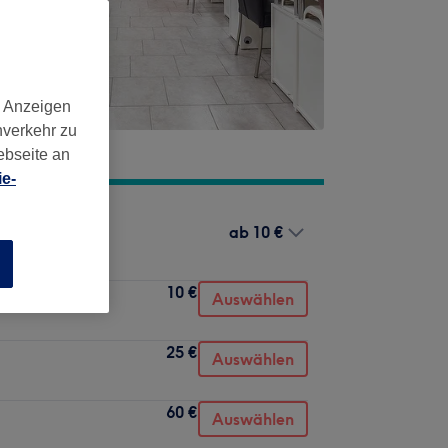
d Anzeigen
nverkehr zu
ebseite an
e-
ab
10 €
n
10 €
Auswählen
25 €
Auswählen
60 €
Auswählen