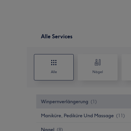
Alle Services
Alle
Nägel
Winpernverlängerung
(
1
)
Maniküre, Pediküre Und Massage
(
11
)
Nagel
(
8
)