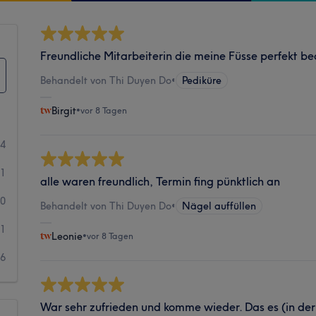
Freundliche Mitarbeiterin die meine Füsse perfekt be
Behandelt von Thi Duyen Do
•
Pediküre
Birgit
•
vor 8 Tagen
24
01
alle waren freundlich, Termin fing pünktlich an
30
Behandelt von Thi Duyen Do
•
Nägel auffüllen
11
Leonie
•
vor 8 Tagen
16
War sehr zufrieden und komme wieder. Das es (in der