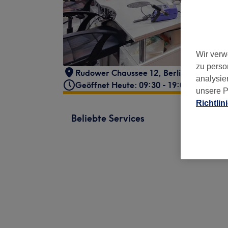
Wir verw
zu perso
Rudower Chaussee 12
,
Berlin, Adlershof
analysie
Geöffnet Heute: 09:30 - 19:00
unsere P
Richtlin
Beliebte Services