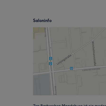
Saloninfo
Top Barbershop Magdeburg ist ein moder