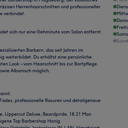
äzisen Herrenhaarschnitten und professioneller
Dien
e verbindet.
Mitt
Donn
Freit
indet sich nur eine Gehminute vom Salon entfernt.
Sams
Sonn
zialisierten Barbern, das seit Jahren im
g weiterbildet. Du erhältst eine persönliche
ten Look – vom Haarschnitt bis zur Bartpflege.
sowie Albanisch möglich.
pannt.
e Fades, professionelle Rasuren und detailgenaue
e, Uppercut Deluxe, Beardpride, 18.21 Man
eigene Top Barbershop Honig.
nlose Getränke, kostenloses W-LAN, klimatisiert