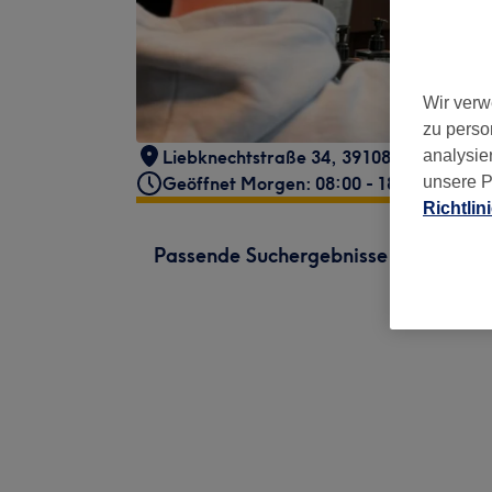
Wir verw
zu perso
Liebknechtstraße 34
,
39108
analysie
Geöffnet Morgen: 08:00 - 18:00
unsere P
Richtlin
Passende Suchergebnisse