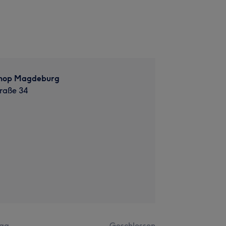
shop Magdeburg
raße 34
ag
Geschlossen