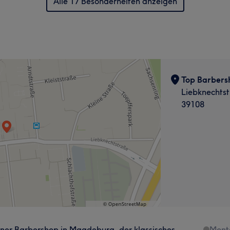
Alle 17 Besonderheiten anzeigen
Top Barber
Liebknechtst
39108
ner Barbershop in Magdeburg, der klassisches
Mont