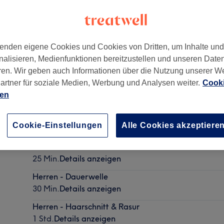
enden eigene Cookies und Cookies von Dritten, um Inhalte un
nalisieren, Medienfunktionen bereitzustellen und unseren Date
ren. Wir geben auch Informationen über die Nutzung unserer W
artner für soziale Medien, Werbung und Analysen weiter.
Cooki
ien
Herren - Maschinenhaarschnitt
Cookie-Einstellungen
Alle Cookies akzeptiere
30 Min.
Details anzeigen
Herren - Trockenhaarschnitt
25 Min.
Details anzeigen
Herren - Dauerwelle
30 Min.
Details anzeigen
Herren - Haarschnitt & Rasur
1 Std.
Details anzeigen