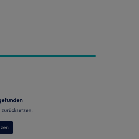
gefunden
r zurücksetzen.
tzen