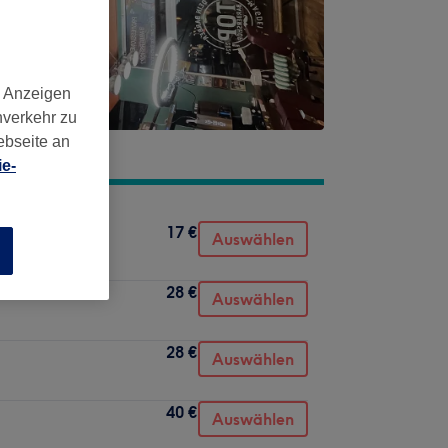
d Anzeigen
nverkehr zu
ebseite an
e-
17 €
Auswählen
n
28 €
Auswählen
28 €
Auswählen
40 €
Auswählen