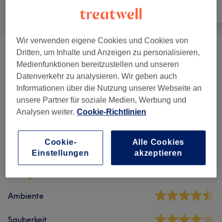
Alle
Nägel
Gesicht
Wir verwenden eigene Cookies und Cookies von
Dritten, um Inhalte und Anzeigen zu personalisieren,
Maniküre & Pediküre
(
4
)
ab 10 €
Medienfunktionen bereitzustellen und unseren
Datenverkehr zu analysieren. Wir geben auch
Nagelmodellage
(
6
)
ab 0,70 €
Informationen über die Nutzung unserer Webseite an
unsere Partner für soziale Medien, Werbung und
Analysen weiter.
Cookie-Richtlinien
Salonbewertungen
Cookie-
Alle Cookies
4,5
Einstellungen
akzeptieren
115 Bewertungen
Ambiente
Sauberkeit