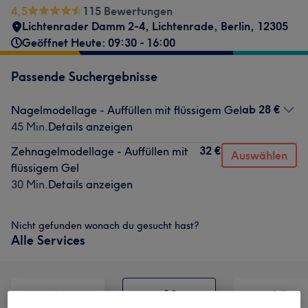
4,5
115 Bewertungen
Lichtenrader Damm 2-4
,
Lichtenrade
,
Berlin
,
12305
Geöffnet Heute: 09:30 - 16:00
Passende Suchergebnisse
ab
28 €
Nagelmodellage - Auffüllen mit flüssigem Gel
45 Min.
Details anzeigen
32 €
Zehnagelmodellage - Auffüllen mit
Auswählen
flüssigem Gel
30 Min.
Details anzeigen
Nicht gefunden wonach du gesucht hast?
Alle Services