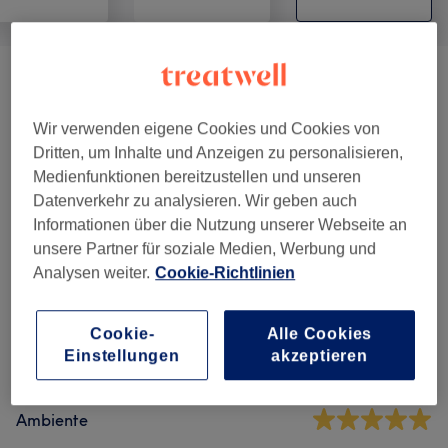
Damen - Kosmetik
(
3
)
ab 10 €
Wir verwenden eigene Cookies und Cookies von
Time For Make-up
(
2
)
ab 60 €
Dritten, um Inhalte und Anzeigen zu personalisieren,
Medienfunktionen bereitzustellen und unseren
Make-up & Braut-Styling
(
2
)
ab 90 €
Datenverkehr zu analysieren. Wir geben auch
Informationen über die Nutzung unserer Webseite an
unsere Partner für soziale Medien, Werbung und
Salonbewertungen
Analysen weiter.
Cookie-Richtlinien
4,9
Cookie-
Alle Cookies
Einstellungen
akzeptieren
106 Bewertungen
Ambiente