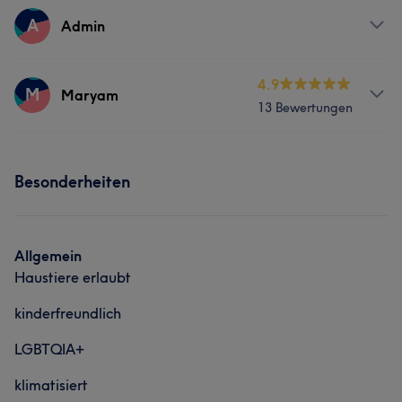
Services
A
Admin
Friseur
Gesicht
Services
4.9
M
Maryam
13 Bewertungen
Was unsere Kunden über Hatice sagen
Friseur
Gesicht
Sympathisch
5
Services
Besonderheiten
Friseur
Gesicht
Allgemein
Haustiere erlaubt
kinderfreundlich
LGBTQIA+
klimatisiert