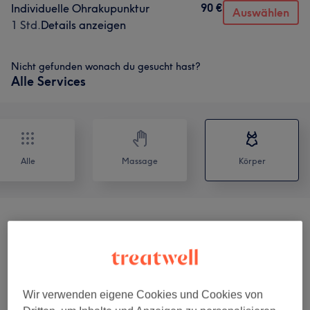
90 €
Individuelle Ohrakupunktur
Auswählen
1 Std.
Details anzeigen
Nicht gefunden wonach du gesucht hast?
Alle Services
Alle
Massage
Körper
Schwangerschaft & Das Jahr Danach
(
1
)
ab 65 €
Therapeutische Massagen
(
1
)
ab 65 €
Ohrakupunktur
(
3
)
ab 20 €
Wir verwenden eigene Cookies und Cookies von