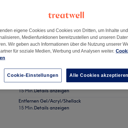
enden eigene Cookies und Cookies von Dritten, um Inhalte un
nalisieren, Medienfunktionen bereitzustellen und unseren Date
ren. Wir geben auch Informationen über die Nutzung unserer W
artner für soziale Medien, Werbung und Analysen weiter.
Cooki
ien
1 Nagel Kleben/Reperatur
15 Min.
Details anzeigen
Cookie-Einstellungen
Alle Cookies akzeptiere
French
15 Min.
Details anzeigen
Entfernen Gel/Acryl/Shellack
15 Min.
Details anzeigen