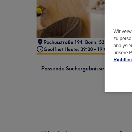
Wir verw
zu perso
Rochusstraße 194
,
Bonn
,
53123
analysie
Geöffnet Heute: 09:00 - 19:00
unsere P
Richtlin
Passende Suchergebnisse