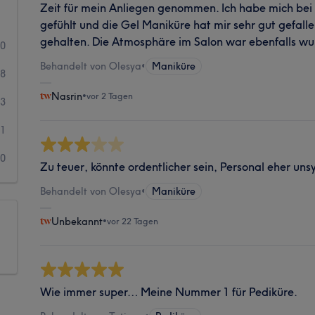
Zeit für mein Anliegen genommen. Ich habe mich bei
gefühlt und die Gel Maniküre hat mir sehr gut gefall
gehalten. Die Atmosphäre im Salon war ebenfalls w
50
Behandelt von Olesya
•
Maniküre
8
Nasrin
•
vor 2 Tagen
3
1
0
Zu teuer, könnte ordentlicher sein, Personal eher un
Behandelt von Olesya
•
Maniküre
Unbekannt
•
vor 22 Tagen
Wie immer super… Meine Nummer 1 für Pediküre.