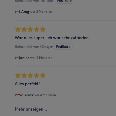
Behandelt von Tatjana
•
Pediküre
LAmg
•
vor 2 Monaten
War alles super, ich war sehr zufrieden.
Behandelt von Olesya
•
Pediküre
Janine
•
vor 3 Monaten
Alles perfekt!
Valeriya
•
vor 3 Monaten
Mehr anzeigen...