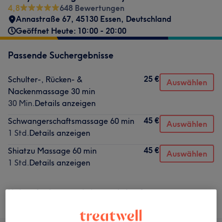
4,8
648 Bewertungen
Annastraße 67, 45130 Essen, Deutschland
Geöffnet Heute: 10:00 - 20:00
Passende Suchergebnisse
25 €
Schulter-, Rücken- &
Auswählen
Nackenmassage 30 min
30 Min.
Details anzeigen
45 €
Schwangerschaftsmassage 60 min
Auswählen
1 Std.
Details anzeigen
45 €
Shiatzu Massage 60 min
Auswählen
1 Std.
Details anzeigen
Nicht gefunden wonach du gesucht hast?
Alle Services