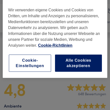
Wir verwenden eigene Cookies und Cookies von
Dritten, um Inhalte und Anzeigen zu personalisieren,
Medienfunktionen bereitzustellen und unseren
Nägel
Massage
Kör
Datenverkehr zu analysieren. Wir geben auch
Informationen über die Nutzung unserer Webseite an
unsere Partner für soziale Medien, Werbung und
Analysen weiter.
Cookie-Richtlinien
Massagen
(
18
)
ab 25 €
Cookie-
Alle Cookies
Einstellungen
akzeptieren
Salonbewertungen
4,8
648 Bewertungen
Ambiente