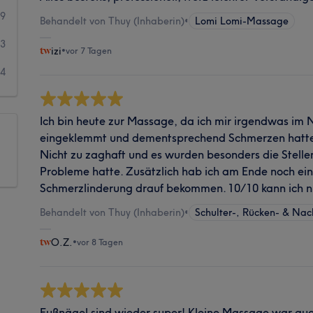
9
Behandelt von Thuy (Inhaberin)
•
Lomi Lomi-Massage
3
izi
•
vor 7 Tagen
4
Ich bin heute zur Massage, da ich mir irgendwas im
eingeklemmt und dementsprechend Schmerzen hatte.
Nicht zu zaghaft und es wurden besonders die Stelle
Probleme hatte. Zusätzlich hab ich am Ende noch ein
Schmerzlinderung drauf bekommen. 10/10 kann ich n
Behandelt von Thuy (Inhaberin)
•
Schulter-, Rücken- & Na
O.Z.
•
vor 8 Tagen
Fußnägel sind wieder super! Kleine Massage war au