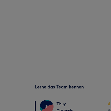
Lerne das Team kennen
Thuy
4
T
MasseurIn
4