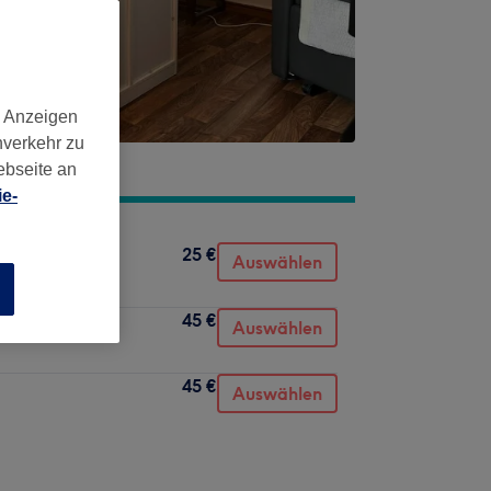
d Anzeigen
nverkehr zu
ebseite an
e-
25 €
Auswählen
n
45 €
Auswählen
45 €
Auswählen