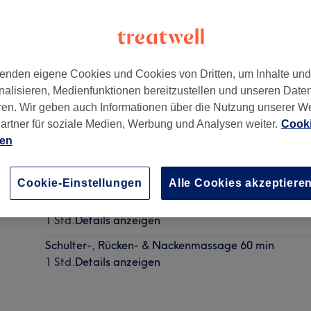
enden eigene Cookies und Cookies von Dritten, um Inhalte un
nalisieren, Medienfunktionen bereitzustellen und unseren Date
nd
ren. Wir geben auch Informationen über die Nutzung unserer W
artner für soziale Medien, Werbung und Analysen weiter.
Cooki
ien
Schulter-, Rücken- & Nackenmassage 30 min
30 Min.
Details anzeigen
Cookie-Einstellungen
Alle Cookies akzeptiere
Hot Stone Öl Massage 60 min
1 Std.
Details anzeigen
Schulter-, Rücken- & Nackenmassage 60 min
1 Std.
Details anzeigen