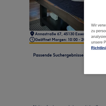
Wir verw
zu perso
Annastraße 67, 45130 Essen, Deutschla
analysie
Geöffnet Morgen: 10:00 - 20:00
unsere P
Richtlin
Passende Suchergebnisse