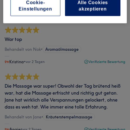
Behandelt von Jane
•
Aromaölmassage
Cookie-
Alle Cookies
Einstellungen
akzeptieren
Franziska
•
vor 2 Tagen
Verifizierte Bewertung
War top
Behandelt von Nok
•
Aromaölmassage
Kristina
•
vor 2 Tagen
Verifizierte Bewertung
Die Massage war super! Obwohl der Tag brütend heiß
war, hat die Massage erfrischt und richtig gut getan.
Jane hat wirklich alle Verspannungen gelockert, ohne
dass es weh tat. Wie immer eine tolle Erfahrung.
Behandelt von Jane
•
Kräuterstempelmassage
Angie
•
vor 2 Tagen
Verifizierte Bewertung