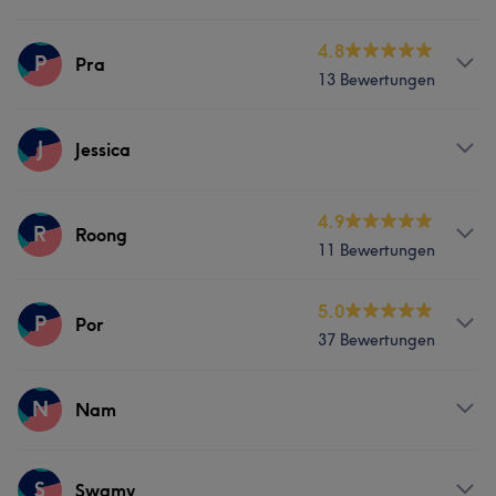
Massage
Freundlich
6
Herzlich
5
Services
4.8
P
Pra
Was unsere Kunden über Kon sagen
13 Bewertungen
Massage
Professionell
7
Kompetent
5
Erfahren
5
Services
J
Jessica
Massage
Services
4.9
R
Roong
11 Bewertungen
Massage
Services
5.0
P
Por
37 Bewertungen
Massage
Services
N
Nam
Massage
Services
S
Swamy