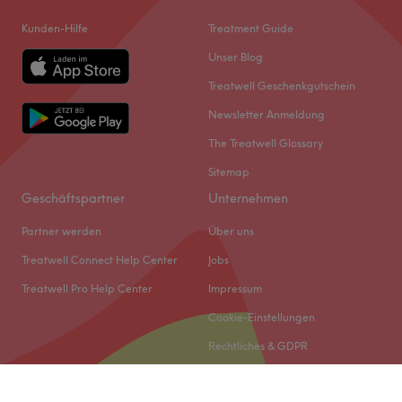
Kunden-Hilfe
Treatment Guide
Unser Blog
Treatwell Geschenkgutschein
Newsletter Anmeldung
The Treatwell Glossary
Sitemap
Geschäftspartner
Unternehmen
Partner werden
Über uns
Treatwell Connect Help Center
Jobs
Treatwell Pro Help Center
Impressum
Cookie-Einstellungen
Rechtliches & GDPR