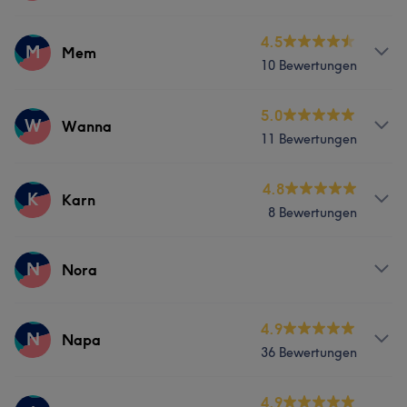
Massage
Services
4.5
M
Mem
10 Bewertungen
Was unsere Kunden über Pai sagen
Massage
Professionell
6
Effizient
5
Services
5.0
W
Wanna
11 Bewertungen
Massage
Services
4.8
K
Karn
8 Bewertungen
Massage
Services
N
Nora
Massage
Services
4.9
N
Napa
36 Bewertungen
Massage
Services
4.9