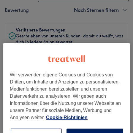
Bewertung
Nach Sternen filtern
Verifizierte Bewertungen
Geschrieben von unseren Kunden, damit du weißt, was
dich in jedem Salon erwartet.
Wirkte unprofessionell, hat mir leider kaum geholfen
Wir verwenden eigene Cookies und Cookies von
Behandelt von Nita
•
Sportmassage
Dritten, um Inhalte und Anzeigen zu personalisieren,
Medienfunktionen bereitzustellen und unseren
Josephine
•
vor 1 Tag
Verifizierte Bewertung
Datenverkehr zu analysieren. Wir geben auch
Informationen über die Nutzung unserer Webseite an
unsere Partner für soziale Medien, Werbung und
Analysen weiter.
Cookie-Richtlinien
Super, immer gerne wieder! 💆🏽‍♀️ Wirklich pure
Entspannung.