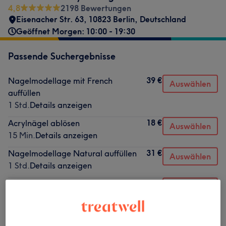
4,8
2198 Bewertungen
Eisenacher Str. 63, 10823 Berlin, Deutschland
Geöffnet Morgen: 10:00 - 19:30
Passende Suchergebnisse
39 €
Nagelmodellage mit French
Auswählen
auffüllen
1 Std.
Details anzeigen
18 €
Acrylnägel ablösen
Auswählen
15 Min.
Details anzeigen
31 €
Nagelmodellage Natural auffüllen
Auswählen
1 Std.
Details anzeigen
36 €
Nagelmodellage mit Glitzer
Auswählen
auffüllen
1 Std.
Details anzeigen
39 €