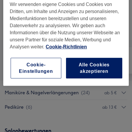
Nagelmodellage Ombré auffüllen
Auswählen
Wir verwenden eigene Cookies und Cookies von
1 Std.
Details anzeigen
Dritten, um Inhalte und Anzeigen zu personalisieren,
Medienfunktionen bereitzustellen und unseren
Nicht gefunden wonach du gesucht hast?
Datenverkehr zu analysieren. Wir geben auch
Alle Services
Informationen über die Nutzung unserer Webseite an
unsere Partner für soziale Medien, Werbung und
Analysen weiter.
Cookie-Richtlinien
Cookie-
Alle Cookies
Alle
Nägel
Gesicht
Einstellungen
akzeptieren
Maniküre & Nagelverlängerungen
(
24
)
ab 5 €
Pediküre
(
6
)
ab 13 €
Salonbewertungen