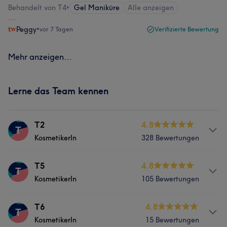
Behandelt von T4
•
Gel Maniküre
Alle anzeigen
Peggy
•
vor 7 Tagen
Verifizierte Bewertung
Mehr anzeigen...
Lerne das Team kennen
T2
4.8
T
KosmetikerIn
328 Bewertungen
Services
T5
4.8
T
KosmetikerIn
105 Bewertungen
Nägel
Services
T6
4.8
T
Was unsere Kunden über T2 sagen
KosmetikerIn
15 Bewertungen