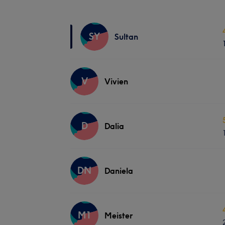
SY
Sultan
V
Vivien
D
Dalia
DN
Daniela
M1
Meister