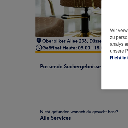
Wir verw
zu perso
Oberbilker Allee 233
,
Düsseldorf
,
40227
analysie
Geöffnet Heute: 09:00 - 18:00
unsere P
Richtlin
Passende Suchergebnisse
Nicht gefunden wonach du gesucht hast?
Alle Services