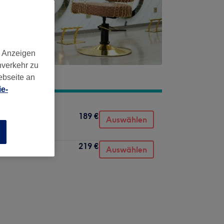
d Anzeigen
nverkehr zu
ebseite an
e-
189 €
Auswählen
n
219 €
Auswählen