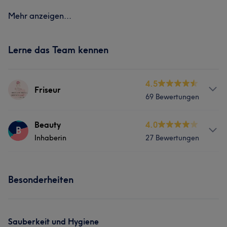
Mehr anzeigen...
Lerne das Team kennen
4.5
Friseur
69 Bewertungen
Services
Beauty
4.0
B
Inhaberin
27 Bewertungen
Nägel
Friseur
Gesicht
Info
Haarentfernung
Besonderheiten
Beauty
Services
Sauberkeit und Hygiene