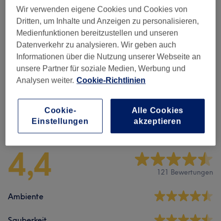
Maniküre & Pediküre
(
22
)
ab 6 €
Wir verwenden eigene Cookies und Cookies von
Dritten, um Inhalte und Anzeigen zu personalisieren,
Wimpernverlängerungen
(
9
)
ab 10 €
Medienfunktionen bereitzustellen und unseren
Datenverkehr zu analysieren. Wir geben auch
Damen Waxing
(
26
)
ab 7 €
Informationen über die Nutzung unserer Webseite an
unsere Partner für soziale Medien, Werbung und
Damen - Farbe & Coloration
(
1
)
ab 110 €
Analysen weiter.
Cookie-Richtlinien
Cookie-
Alle Cookies
Salonbewertungen
Einstellungen
akzeptieren
4,4
121 Bewertungen
Ambiente
Sauberkeit