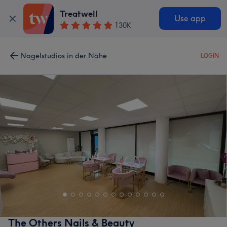
Treatwell
Use app
130K
Nagelstudios in der Nähe
LOGIN
The Others Nails & Beauty