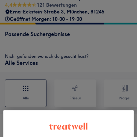
4,4
121 Bewertungen
Erna-Eckstein-Straße 3
,
München
,
81245
Geöffnet Morgen: 10:00 - 19:00
Passende Suchergebnisse
Nicht gefunden wonach du gesucht hast?
Alle Services
Alle
Friseur
Nägel
Gesichtsbehandlungen
(
2
)
ab 29 €