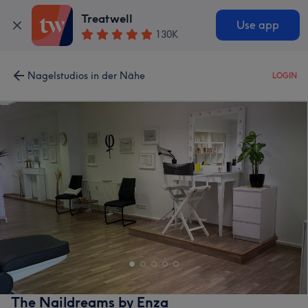
Treatwell
Use app
130K
Nagelstudios in der Nähe
LOGIN
The Naildreams by Enza