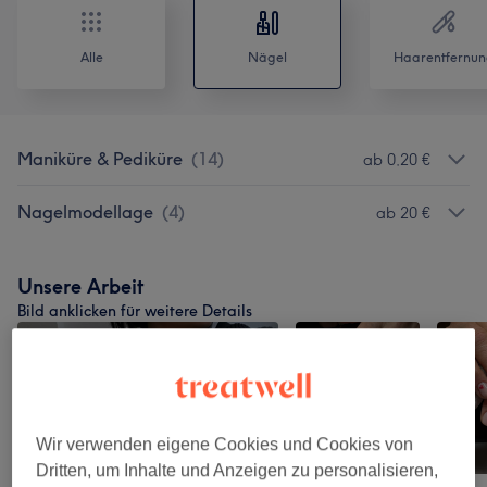
Alle
Nägel
Haarentfernun
Maniküre & Pediküre
(
14
)
ab 0,20 €
Nagelmodellage
(
4
)
ab 20 €
Unsere Arbeit
Bild anklicken für weitere Details
Wir verwenden eigene Cookies und Cookies von
Dritten, um Inhalte und Anzeigen zu personalisieren,