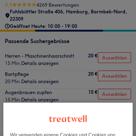
4,9
4269 Bewertungen
Fuhlsbüttler Straße 406
,
Hamburg, Barmbek-Nord
,
22309
Geöffnet Heute: 10:00 - 19:00
Passende Suchergebnisse
20 €
Herren - Maschinenhaarschnitt
Auswählen
15 Min.
Details anzeigen
20 €
Bartpflege
Auswählen
20 Min.
Details anzeigen
15 €
Augenbrauen zupfen
Auswählen
15 Min.
Details anzeigen
Nicht gefunden wonach du gesucht hast?
Alle Services
Wir verwenden eigene Cookies und Cookies von