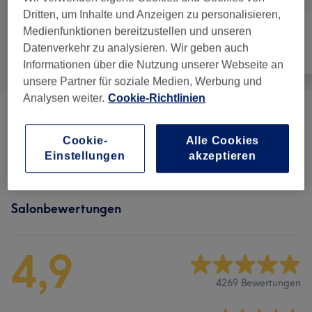
Dritten, um Inhalte und Anzeigen zu personalisieren,
Medienfunktionen bereitzustellen und unseren
Datenverkehr zu analysieren. Wir geben auch
Alle
Friseur
Gesicht
Informationen über die Nutzung unserer Webseite an
unsere Partner für soziale Medien, Werbung und
Analysen weiter.
Cookie-Richtlinien
Herren - Haarschnitte & Rasuren
(
10
)
ab 20 €
Cookie-
Alle Cookies
Extras
(
2
)
ab 10 €
Einstellungen
akzeptieren
Salonbewertungen
4,9
4269 Bewertungen