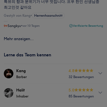
특유의 향과 분위기가 너무 멋집니다. 프푸 한인 선생님중
최고인것 같아요
Gestylt von Kang
•
Herrenhaarschnitt
Sangkyu
•
vor 10 Tagen
Verifizierte Bewertung
Mehr anzeigen...
Lerne das Team kennen
Kang
4.8
Barber
32 Bewertungen
Info
Halit
5.0
Inhaber
85 Bewertungen
Korean Educated Barber, english speaker.