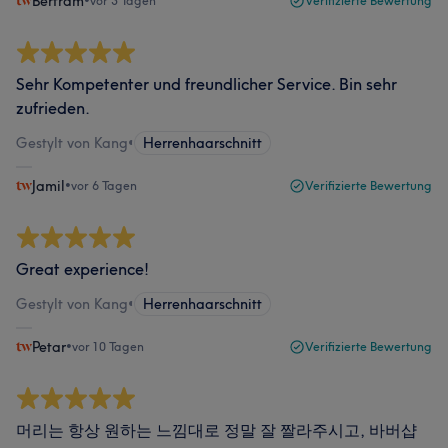
Bertram
•
vor 3 Tagen
Verifizierte Bewertung
Sehr Kompetenter und freundlicher Service. Bin sehr
zufrieden.
Gestylt von Kang
•
Herrenhaarschnitt
Jamil
•
vor 6 Tagen
Verifizierte Bewertung
Great experience!
Gestylt von Kang
•
Herrenhaarschnitt
Petar
•
vor 10 Tagen
Verifizierte Bewertung
머리는 항상 원하는 느낌대로 정말 잘 짤라주시고, 바버샵