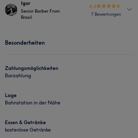
Services
Info
Igor
4.6
Senior Barber From
Seit 26 Jahren im Beruf, Friseur- und Barbiermeister.
7 Bewertungen
Friseur
Haarentfernung
Brasil
Services
Services
Friseur
Haarentfernung
Besonderheiten
Friseur
Haarentfernung
Was unsere Kunden über Halit sagen
Zahlungsmöglichkeiten
Erfahren
6
Barzahlung
Lage
Bahnstation in der Nähe
Essen & Getränke
kostenlose Getränke