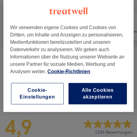
Wir verwenden eigene Cookies und Cookies von
Alle
Friseur
Haarentfernun
Dritten, um Inhalte und Anzeigen zu personalisieren,
Medienfunktionen bereitzustellen und unseren
Datenverkehr zu analysieren. Wir geben auch
Informationen über die Nutzung unserer Webseite an
Herren - Haarschnitte & Stylings
(
5
)
ab 23 €
unsere Partner für soziale Medien, Werbung und
Analysen weiter.
Cookie-Richtlinien
Kinder - Haarschnitte & Stylings
(
1
)
24 €
Cookie-
Alle Cookies
Einstellungen
akzeptieren
Salonbewertungen
4,9
1246 Bewertungen