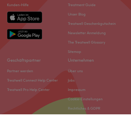
Kunden-Hilfe
Treatment Guide
Unser Blog
Treatwell Geschenkgutschein
Newsletter Anmeldung
The Treatwell Glossary
Sitemap
Geschäftspartner
Unternehmen
Partner werden
Über uns
Treatwell Connect Help Center
Jobs
Treatwell Pro Help Center
Impressum
Cookie-Einstellungen
Rechtliches & GDPR
© 2026 Treatwell DACH GmbH