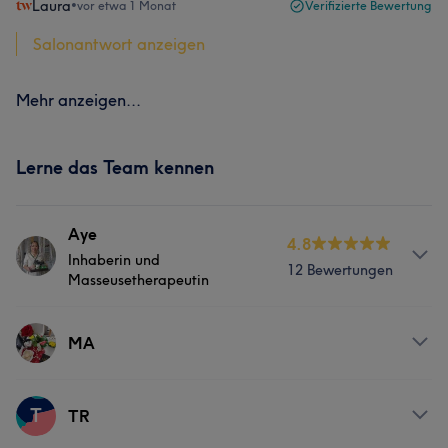
Laura
•
vor etwa 1 Monat
Verifizierte Bewertung
Salonantwort anzeigen
Mehr anzeigen...
Lerne das Team kennen
Aye
4.8
Inhaberin und
12 Bewertungen
Masseusetherapeutin
Services
MA
Massage
Services
T
TR
Portfolio