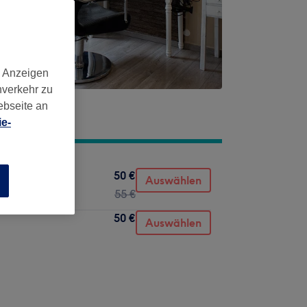
d Anzeigen
nverkehr zu
ebseite an
e-
50 €
Auswählen
n
55 €
50 €
Auswählen