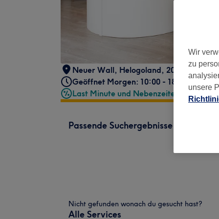
Wir verw
zu perso
Neuer Wall
,
Helogoland
,
20354
analysie
Geöffnet Morgen: 10:00 - 18:00
unsere P
Last Minute und Nebenzeiten
Richtlin
Passende Suchergebnisse
Nicht gefunden wonach du gesucht hast?
Alle Services