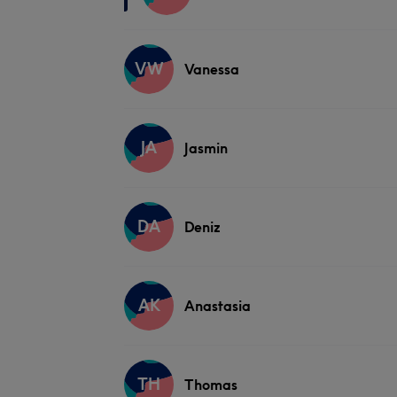
VW
Vanessa
JA
Jasmin
DA
Deniz
AK
Anastasia
TH
Thomas