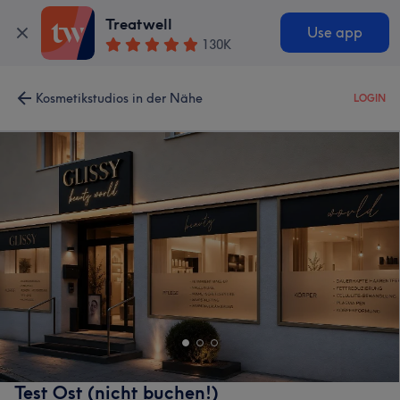
Treatwell
Use app
130K
Kosmetikstudios in der Nähe
LOGIN
Test Ost (nicht buchen!)