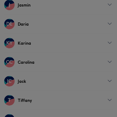
Services
J
Jasmin
Nägel
Gesicht
Services
DE
Daria
Friseur
Services
KY
Karina
Friseur
Services
CC
Carolina
Friseur
Services
JC
Jack
Friseur
Services
T
Tiffany
Friseur