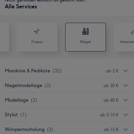
Nicht gefunden wonach du gesucht hast?
Alle Services
Friseur
Nägel
Haarent
Maniküre & Pediküre
(
32
)
ab 2 €
Nagelmodellage
(
2
)
ab 30 €
Modellage
(
2
)
ab 40 €
Stylist
(
1
)
ab 0,10 €
Wimpernschulung
(
3
)
ab 15 €