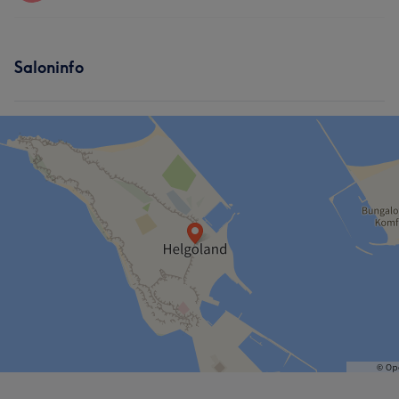
Friseur
Gesicht
Services
Saloninfo
Nägel
Körper
Friseur
Gesicht
Massage
Haarentfernung
Ästhetische Medizin
Kosmetische Zahnmedizin
Beratung und ganzheitliche Behandlungen