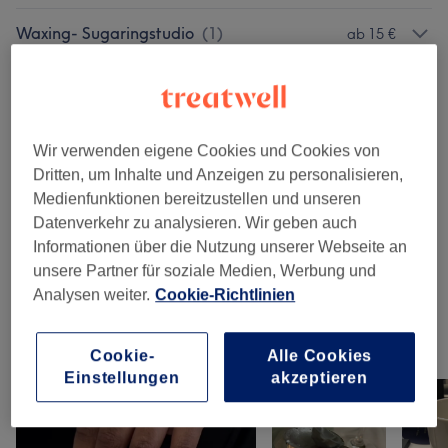
Waxing- Sugaringstudio
(
1
)
ab 15 €
Nagelstudio
(
16
)
ab 1 €
Sugaring
(
1
)
ab 35 €
Wir verwenden eigene Cookies und Cookies von
Dritten, um Inhalte und Anzeigen zu personalisieren,
Gelnägel
(
1
)
1 €
Medienfunktionen bereitzustellen und unseren
Datenverkehr zu analysieren. Wir geben auch
Nägel
(
1
)
20 €
Informationen über die Nutzung unserer Webseite an
unsere Partner für soziale Medien, Werbung und
Beauty Station-Beauty To Go Elena
(
4
)
ab 10 €
Analysen weiter.
Cookie-Richtlinien
Unsere Arbeit
Cookie-
Alle Cookies
Bild anklicken für weitere Details
Einstellungen
akzeptieren