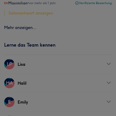
Maximilian
•
vor mehr als 1 Jahr
Verifizierte Bewertung
Salonantwort anzeigen
Mehr anzeigen...
Lerne das Team kennen
LP
Lisa
Services
HA
Halil
Nägel
Körper
Friseur
Gesicht
Services
E
Emily
Haarentfernung
Friseur