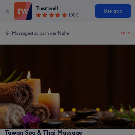
Treatwell
Use app
130K
Massagestudios in der Nähe
LOGIN
Tawan Spa & Thai Massage