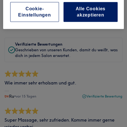
Cookie-
Alle Cookies
Bewertungen filtern
Einstellungen
akzeptieren
Bewertung
Nach Sternen filtern
Verifizierte Bewertungen
Geschrieben von unseren Kunden, damit du weißt, was
dich in jedem Salon erwartet.
Wie immer sehr erholsam und gut.
Ra
•
vor 15 Tagen
Verifizierte Bewertung
Super Massage, sehr zufrieden. Komme immer gerne
wieder vorbei