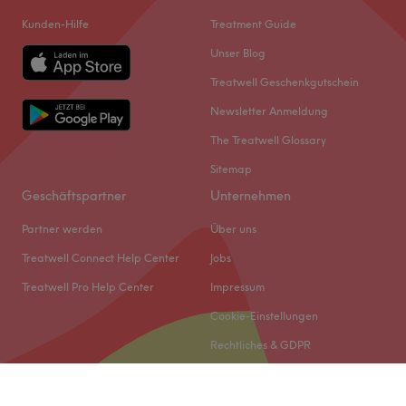
Kunden-Hilfe
Treatment Guide
Unser Blog
Treatwell Geschenkgutschein
Newsletter Anmeldung
The Treatwell Glossary
Sitemap
Geschäftspartner
Unternehmen
Partner werden
Über uns
Treatwell Connect Help Center
Jobs
Treatwell Pro Help Center
Impressum
Cookie-Einstellungen
Rechtliches & GDPR