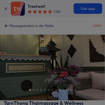
Treatwell
Use app
130K
Massagestudios in der Nähe
LOGIN
TarnThong Thaimassage & Wellness