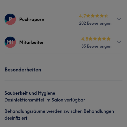
4.7
P
Puchraporn
202 Bewertungen
Services
4.8
M1
Mitarbeiter
85 Bewertungen
Massage
Services
Was unsere Kunden über Puchraporn sagen
Besonderheiten
Massage
Kompetent
5
Professionell
5
Geschult
5
Aufmerksam
5
Sauberkeit und Hygiene
Desinfektionsmittel im Salon verfügbar
Behandlungsräume werden zwischen Behandlungen
desinfiziert