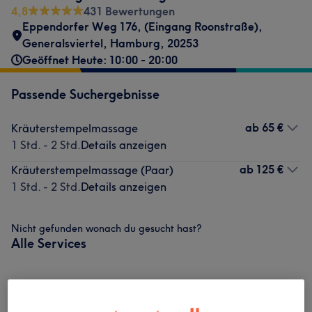
4,8
431 Bewertungen
Eppendorfer Weg 176
,
(Eingang Roonstraße)
,
Generalsviertel
,
Hamburg
,
20253
Geöffnet Heute: 10:00 - 20:00
Passende Suchergebnisse
ab
65 €
Kräuterstempelmassage
1 Std. - 2 Std.
Details anzeigen
ab
125 €
Kräuterstempelmassage (Paar)
1 Std. - 2 Std.
Details anzeigen
Nicht gefunden wonach du gesucht hast?
Alle Services
Massagen
(
11
)
ab 32 €