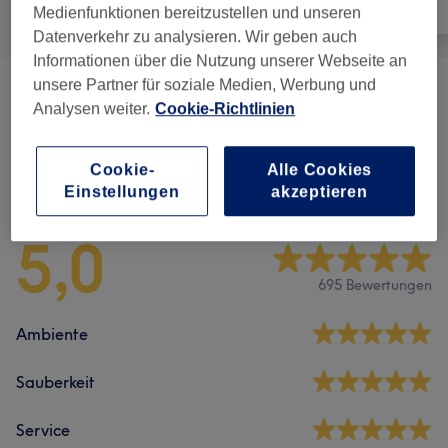
Alle
Nägel
Gesicht
Medienfunktionen bereitzustellen und unseren
Datenverkehr zu analysieren. Wir geben auch
Informationen über die Nutzung unserer Webseite an
unsere Partner für soziale Medien, Werbung und
Maniküre & Pediküre
(
2
)
ab 0,01 €
Analysen weiter.
Cookie-Richtlinien
Cookie-
Alle Cookies
Salonbewertungen
Einstellungen
akzeptieren
5,0
695 Bewertungen
Ambiente
Sauberkeit
Service