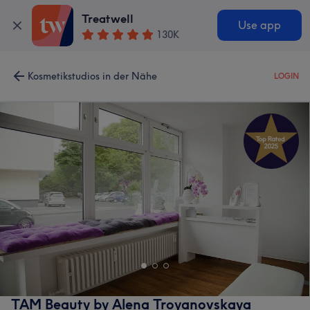
Treatwell
Use app
130K
Kosmetikstudios in der Nähe
LOGIN
TAM Beauty by Alena Troyanovskaya