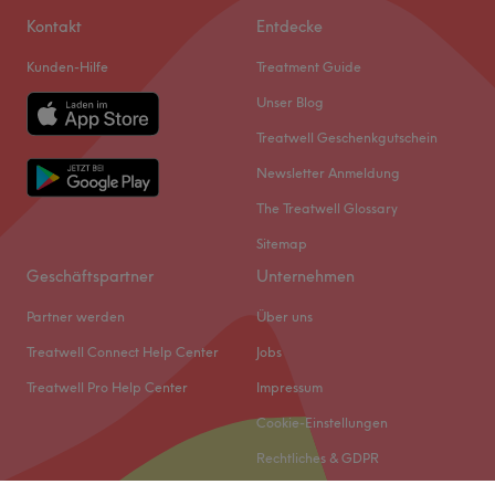
Kontakt
Entdecke
Kunden-Hilfe
Treatment Guide
Unser Blog
Treatwell Geschenkgutschein
Newsletter Anmeldung
The Treatwell Glossary
Sitemap
Geschäftspartner
Unternehmen
Partner werden
Über uns
Treatwell Connect Help Center
Jobs
Treatwell Pro Help Center
Impressum
Cookie-Einstellungen
Rechtliches & GDPR