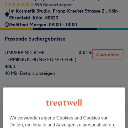
5,0
695 Bewertungen
Im Kosmetik Studio
,
Franz-Kreuter Strasse 2
,
Köln-
Ehrenfeld
,
Köln
,
50823
Geöffnet Morgen: 09:00 - 18:00
Passende Suchergebnisse
0,01 €
UNVERBINDLICHE
Auswählen
TERMINBUCHUNG FUẞPFLEGE (
46€ )
40 Min.
Details anzeigen
Nicht gefunden wonach du gesucht hast?
Alle Services
Wir verwenden eigene Cookies und Cookies von
Dritten, um Inhalte und Anzeigen zu personalisieren,