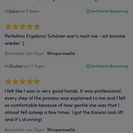
Julia
•
vor 9 Tagen
Verifizierte Bewertung
Perfektes Ergebnis! Schöner war's noch nie - ich komme
wieder :)
Behandelt von Taja
•
Wimpernwelle
Giulia
•
vor 11 Tagen
Verifizierte Bewertung
I felt like I was in very good hands. It was professional,
every step of the process was explained to me and I felt
so comfortable because of how gentle she was that I
almost fell asleep a few times. I got the Korean lash lift
and it’s stunning!
Behandelt von Taja
•
Wimpernwelle