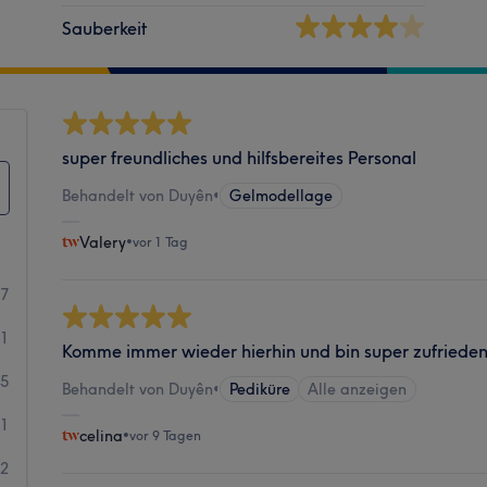
Sauberkeit
super freundliches und hilfsbereites Personal
Behandelt von Duyên
•
Gelmodellage
Valery
•
vor 1 Tag
27
11
Komme immer wieder hierhin und bin super zufrieden
5
Behandelt von Duyên
•
Pediküre
Alle anzeigen
1
celina
•
vor 9 Tagen
2