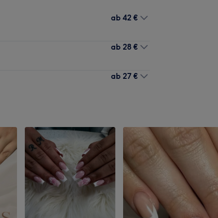
ab
42 €
ab
28 €
ab
27 €