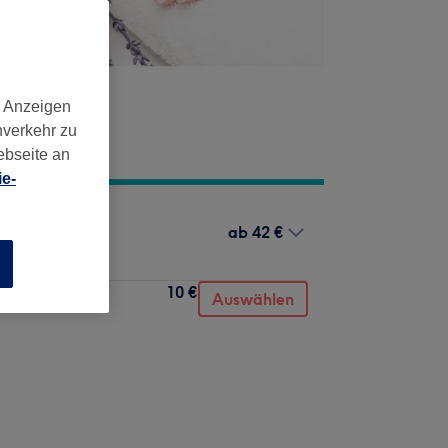
d Anzeigen
nverkehr zu
ebseite an
e-
ab
42 €
n
10 €
Auswählen