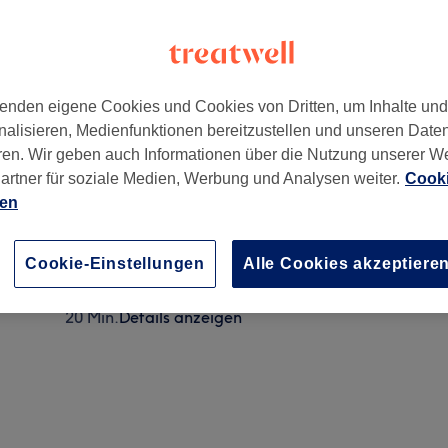
enden eigene Cookies und Cookies von Dritten, um Inhalte un
nalisieren, Medienfunktionen bereitzustellen und unseren Date
59
ren. Wir geben auch Informationen über die Nutzung unserer W
artner für soziale Medien, Werbung und Analysen weiter.
Cooki
ien
Zehnagelmodellage - Entfernen inkl. Pediküre
1 Std.
Details anzeigen
Cookie-Einstellungen
Alle Cookies akzeptiere
ablösen
20 Min.
Details anzeigen