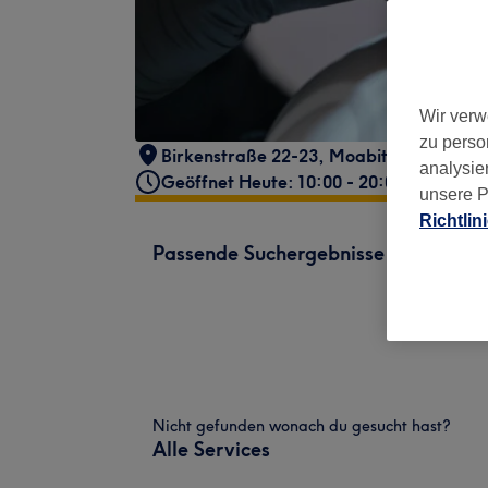
Wir verw
zu perso
Birkenstraße 22-23
,
Moabit
,
Berlin
,
105
analysie
Geöffnet Heute: 10:00 - 20:00
unsere P
Richtlin
Passende Suchergebnisse
Nicht gefunden wonach du gesucht hast?
Alle Services