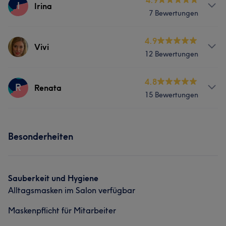
4.9
I
Irina
7 Bewertungen
Services
4.9
Vivi
12 Bewertungen
Gesicht
Haarentfernung
Services
4.8
R
Renata
15 Bewertungen
Nägel
Friseur
Gesicht
Services
Haarentfernung
Besonderheiten
Gesicht
Haarentfernung
Sauberkeit und Hygiene
Alltagsmasken im Salon verfügbar
Maskenpflicht für Mitarbeiter