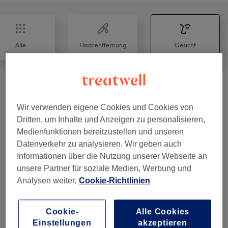
Alle
Haarentfernung
Gesicht
Make-up
(
1
)
ab 67,15 €
Wir verwenden eigene Cookies und Cookies von
Gesichtsbehandlungen
(
7
)
ab 58,65 €
Dritten, um Inhalte und Anzeigen zu personalisieren,
Medienfunktionen bereitzustellen und unseren
Microblading
(
1
)
ab 331,50 €
Datenverkehr zu analysieren. Wir geben auch
Informationen über die Nutzung unserer Webseite an
Augenbrauen & Wimpern
(
8
)
ab 10,20 €
unsere Partner für soziale Medien, Werbung und
Analysen weiter.
Cookie-Richtlinien
Wimpernverlängerung
(
4
)
ab 67,15 €
Cookie-
Alle Cookies
Permanent Make-up / Kontur Make-
Einstellungen
akzeptieren
ab 246,50 €