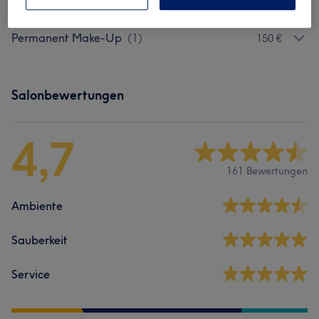
up
(
6
)
Permanent Make-Up
(
1
)
150 €
Salonbewertungen
4,7
161 Bewertungen
Ambiente
Sauberkeit
Service