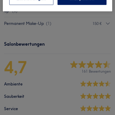
Permanent Make-up / Kontur Make-
ab 246,50 €
up
(
6
)
Permanent Make-Up
(
1
)
150 €
Salonbewertungen
4,7
161 Bewertungen
Ambiente
Sauberkeit
Service