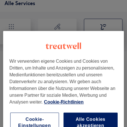
Alle Services
Alle
Haarentfernung
Gesicht
Wir verwenden eigene Cookies und Cookies von
Make-up
(
1
)
ab 67,15 €
Dritten, um Inhalte und Anzeigen zu personalisieren,
Medienfunktionen bereitzustellen und unseren
Gesichtsbehandlungen
(
7
)
ab 58,65 €
Datenverkehr zu analysieren. Wir geben auch
Informationen über die Nutzung unserer Webseite an
Microblading
(
1
)
ab 331,50 €
unsere Partner für soziale Medien, Werbung und
Analysen weiter.
Cookie-Richtlinien
Augenbrauen & Wimpern
(
8
)
ab 10,20 €
Wimpernverlängerung
(
4
)
ab 67,15 €
Cookie-
Alle Cookies
Einstellungen
akzeptieren