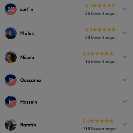
4.7
SC
surf´n
26 Bewertungen
Services
4.9
Malek
28 Bewertungen
Friseur
Services
4.8
Nicola
115 Bewertungen
Friseur
Gesicht
Services
O
Oussama
Friseur
Gesicht
Services
H
Hossein
Was unsere Kunden über Nicola sagen
Friseur
Gesicht
Services
5.0
Herzlich
15
Kompetent
12
Professionell
8
Ramtin
718 Bewertungen