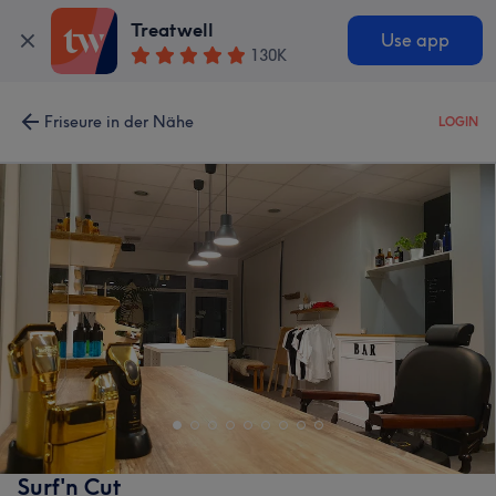
Treatwell
Use app
130K
Friseure in der Nähe
LOGIN
Surf'n Cut