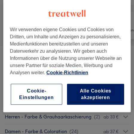
Wir verwenden eigene Cookies und Cookies von
Alle
Friseur
Haarentfernun
Dritten, um Inhalte und Anzeigen zu personalisieren,
Medienfunktionen bereitzustellen und unseren
Datenverkehr zu analysieren. Wir geben auch
Damen - Haarschnitte & Stylings
(
6
)
ab 16 €
Informationen über die Nutzung unserer Webseite an
unsere Partner für soziale Medien, Werbung und
Herren - Haarschnitte & Stylings
(
17
)
Analysen weiter.
Cookie-Richtlinien
ab 15 €
Kinder - Haarschnitte & Stylings
(
2
)
ab 23 €
Cookie-
Alle Cookies
Einstellungen
akzeptieren
Nicht Buchbar & Sichtbare Services
(
6
)
ab 47 €
Herren - Farbe & Grauhaarkaschierung
(
2
)
ab 33 €
Damen - Farbe & Coloration
(
24
)
ab 37 €