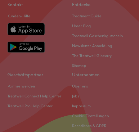
Kontakt
Entdecke
Kunden-Hilfe
Treatment Guide
Unser Blog
Treatwell Geschenkgutschein
Newsletter Anmeldung
The Treatwell Glossary
Sitemap
Geschäftspartner
Unternehmen
Partner werden
Über uns
Treatwell Connect Help Center
Jobs
Treatwell Pro Help Center
Impressum
Cookie-Einstellungen
Rechtliches & GDPR