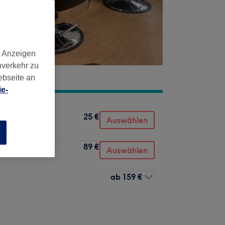
d Anzeigen
nverkehr zu
ebseite an
e-
25 €
öhnen
Auswählen
n
89 €
Auswählen
ab
159 €