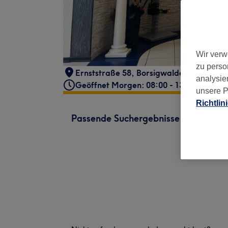
Wir verw
zu perso
Ernststraße 58
,
Borsigwalde
,
Berlin
,
13
analysie
Geöffnet Morgen: 08:00 - 13:00
unsere P
Richtlin
Passende Suchergebnisse