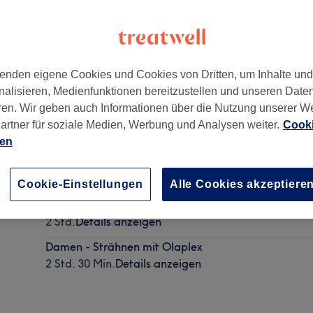
enden eigene Cookies und Cookies von Dritten, um Inhalte un
nalisieren, Medienfunktionen bereitzustellen und unseren Date
509
ren. Wir geben auch Informationen über die Nutzung unserer W
artner für soziale Medien, Werbung und Analysen weiter.
Cooki
ien
Beratung - Foliensträhnen ganzer Kopf, Schnitt & F
25 Min.
Details anzeigen
Cookie-Einstellungen
Alle Cookies akzeptiere
Damen kurz- Strähnen ganzer Kopf
2 Std.
Details anzeigen
Damen - Strähnen mit Olaplex
2 Std. 30 Min.
Details anzeigen