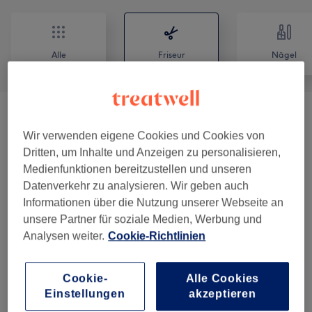
Alle
Friseur
Nägel
Damen Cut& Style
(
4
)
ab 5 €
Wir verwenden eigene Cookies und Cookies von
Dritten, um Inhalte und Anzeigen zu personalisieren,
Kinder
(
1
)
15 €
Medienfunktionen bereitzustellen und unseren
Datenverkehr zu analysieren. Wir geben auch
Damen Coloration
(
11
)
ab 15 €
Informationen über die Nutzung unserer Webseite an
unsere Partner für soziale Medien, Werbung und
MAKEUP & HAIRSTYLING
(
2
)
ab 55 €
Analysen weiter.
Cookie-Richtlinien
Damen - Haarschnitte & Stylings
(
2
)
ab 20 €
Cookie-
Alle Cookies
Damen - Farbe & Coloration
(
1
)
ab 120 €
Einstellungen
akzeptieren