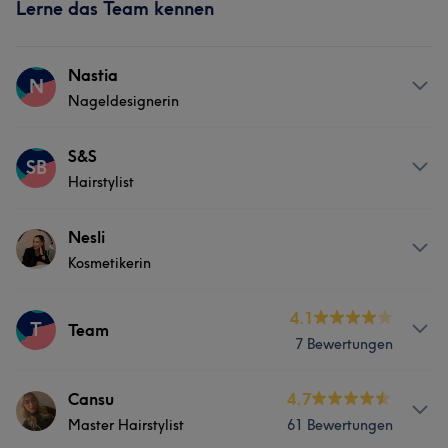
Lerne das Team kennen
Nastia
N
Nageldesignerin
Services
S&S
SB
Hairstylist
Nägel
Friseur
Info
Nesli
Portfolio
Kosmetikerin
Balayage, Babylights und Foliensträhnen, Damen
Schnitte, Herren Schnitte, Make-up, Steckfrisuren
Services
4.1
T
Team
Services
7 Bewertungen
Friseur
Gesicht
Massage
Friseur
Gesicht
Haarentfernung
Info
Cansu
4.7
Haarentfernung
Master Hairstylist
61 Bewertungen
Balayage, Airtouch, Babylights, Foliensträhnen, Braut
Portfolio