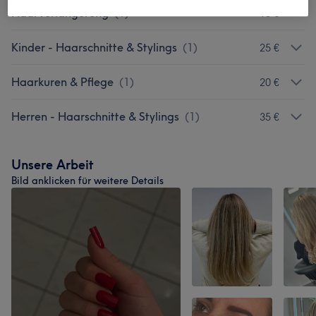
Haarverlängerung
(
1
)
15 €
Kinder - Haarschnitte & Stylings
(
1
)
25 €
Haarkuren & Pflege
(
1
)
20 €
Herren - Haarschnitte & Stylings
(
1
)
35 €
Unsere Arbeit
Bild anklicken für weitere Details