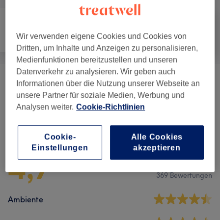
Wir verwenden eigene Cookies und Cookies von
Friseur
Haarentfernung
Gesicht
Dritten, um Inhalte und Anzeigen zu personalisieren,
Medienfunktionen bereitzustellen und unseren
Datenverkehr zu analysieren. Wir geben auch
Augenbrauen & Wimpernbehandlungen
(
4
)
Informationen über die Nutzung unserer Webseite an
ab 9 €
unsere Partner für soziale Medien, Werbung und
Analysen weiter.
Cookie-Richtlinien
Salonbewertungen
Cookie-
Alle Cookies
Einstellungen
akzeptieren
4,7
369 Bewertungen
Ambiente