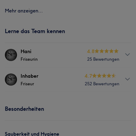
Mehr anzeigen...
Lerne das Team kennen
Hani
4.8
Friseurin
25 Bewertungen
Info
Inhaber
4.7
Friseur
252 Bewertungen
Friseurin
Services
Services
Besonderheiten
Friseur
Gesicht
Haarentfernung
Friseur
Gesicht
Haarentfernung
Was unsere Kunden über Inhaber sagen
Sauberkeit und Hygiene