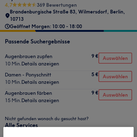
4,7
369 Bewertungen
Brandenburgische Straße 83
,
Wilmersdorf
,
Berlin
,
10713
Geöffnet Morgen: 10:00 - 18:00
Passende Suchergebnisse
9 €
Augenbrauen zupfen
Auswählen
10 Min.
Details anzeigen
5 €
Damen - Ponyschnitt
Auswählen
10 Min.
Details anzeigen
9 €
Augenbrauen färben
Auswählen
15 Min.
Details anzeigen
Nicht gefunden wonach du gesucht hast?
Alle Services