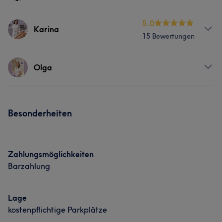
Services
5.0
Karina
15 Bewertungen
Massage
Services
Olga
Körper
Gesicht
Massage
Services
Haarentfernung
Besonderheiten
Gesicht
Massage
Haarentfernung
Portfolio
Portfolio
Zahlungsmöglichkeiten
Barzahlung
Lage
kostenpflichtige Parkplätze