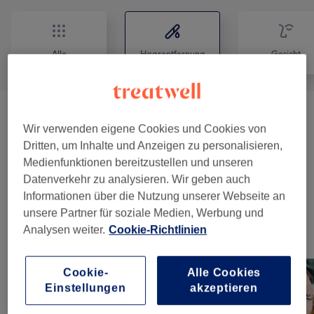
Alle
Haarentfernung
Gesicht
Dauerhafte Haarentfernung
(
22
)
ab 30 €
Wir verwenden eigene Cookies und Cookies von
Dritten, um Inhalte und Anzeigen zu personalisieren,
Damen Waxing
(
10
)
ab 20 €
Medienfunktionen bereitzustellen und unseren
Datenverkehr zu analysieren. Wir geben auch
Herren Waxing
(
7
)
ab 30 €
Informationen über die Nutzung unserer Webseite an
unsere Partner für soziale Medien, Werbung und
Analysen weiter.
Cookie-Richtlinien
Unsere Arbeit
Bild anklicken für weitere Details
Cookie-
Alle Cookies
Einstellungen
akzeptieren