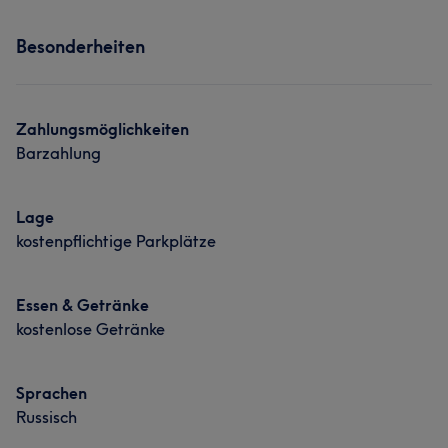
Services
Haarentfernung
Besonderheiten
Gesicht
Massage
Haarentfernung
Portfolio
Portfolio
Zahlungsmöglichkeiten
Barzahlung
Lage
kostenpflichtige Parkplätze
Essen & Getränke
kostenlose Getränke
Sprachen
Russisch