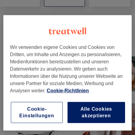
Massagen
(
10
)
ab 40 €
Unsere Arbeit
Wir verwenden eigene Cookies und Cookies von
Bild anklicken für weitere Details
Dritten, um Inhalte und Anzeigen zu personalisieren,
Medienfunktionen bereitzustellen und unseren
Datenverkehr zu analysieren. Wir geben auch
Informationen über die Nutzung unserer Webseite an
unsere Partner für soziale Medien, Werbung und
Analysen weiter.
Cookie-Richtlinien
Cookie-
Alle Cookies
Einstellungen
akzeptieren