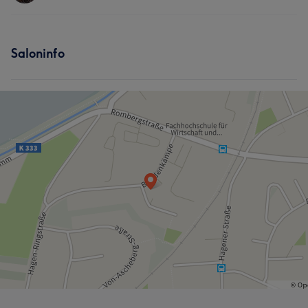
Nägel
Services
Saloninfo
Gesicht