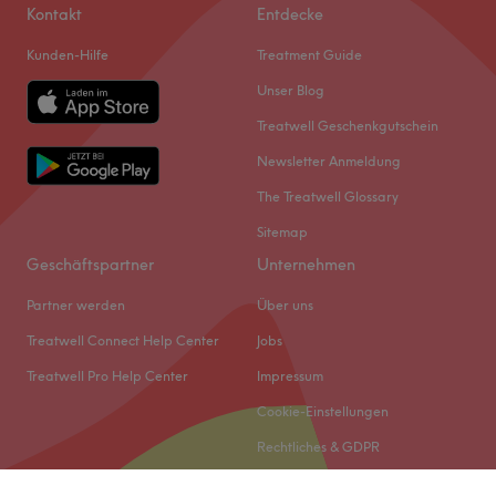
Kontakt
Entdecke
Kunden-Hilfe
Treatment Guide
Unser Blog
Treatwell Geschenkgutschein
Newsletter Anmeldung
The Treatwell Glossary
Sitemap
Geschäftspartner
Unternehmen
Partner werden
Über uns
Treatwell Connect Help Center
Jobs
Treatwell Pro Help Center
Impressum
Cookie-Einstellungen
Rechtliches & GDPR