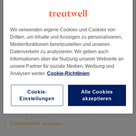
Bewertungen filtern
Bewertung
Nach Sternen filtern
Wir verwenden eigene Cookies und Cookies von
Dritten, um Inhalte und Anzeigen zu personalisieren,
Medienfunktionen bereitzustellen und unseren
Verifizierte Bewertungen
Datenverkehr zu analysieren. Wir geben auch
Geschrieben von unseren Kunden, damit du weißt, was
Informationen über die Nutzung unserer Webseite an
dich in jedem Salon erwartet.
unsere Partner für soziale Medien, Werbung und
Analysen weiter.
Cookie-Richtlinien
Wie immer wundervoll, bin super zufrieden :)
Cookie-
Alle Cookies
Einstellungen
akzeptieren
Gestylt von Ulrike
Anne Sophie
•
vor 13 Tagen
Verifizierte Bewertung
Salonantwort anzeigen