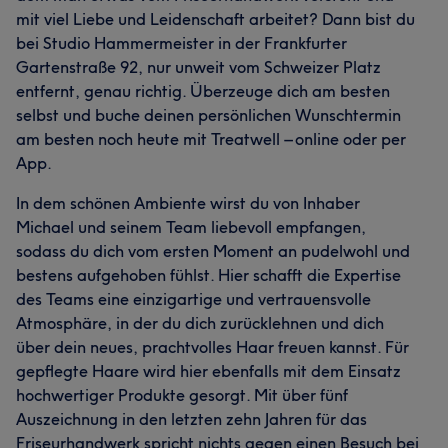
mit viel Liebe und Leidenschaft arbeitet? Dann bist du
Friseur
bei Studio Hammermeister in der Frankfurter
Gartenstraße 92, nur unweit vom Schweizer Platz
entfernt, genau richtig. Überzeuge dich am besten
Was unsere Kunden über Yaroslav sagen
selbst und buche deinen persönlichen Wunschtermin
am besten noch heute mit Treatwell – online oder per
Professionell
9
Kompetent
6
Talentiert
5
App.
In dem schönen Ambiente wirst du von Inhaber
Michael und seinem Team liebevoll empfangen,
sodass du dich vom ersten Moment an pudelwohl und
bestens aufgehoben fühlst. Hier schafft die Expertise
des Teams eine einzigartige und vertrauensvolle
Atmosphäre, in der du dich zurücklehnen und dich
über dein neues, prachtvolles Haar freuen kannst. Für
gepflegte Haare wird hier ebenfalls mit dem Einsatz
hochwertiger Produkte gesorgt. Mit über fünf
Auszeichnung in den letzten zehn Jahren für das
Friseurhandwerk spricht nichts gegen einen Besuch bei