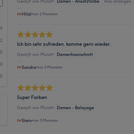
Gestylt von Murat
•
Damen - Ansatzfarbe
Alle anzeigen
Hilal
•
vor 2 Monaten
79
2
Ich bin sehr zufrieden. komme gern wieder.
0
Gestylt von Murat
•
Damenhaarschnitt
0
Sandra
•
vor 3 Monaten
0
Super Farben
Gestylt von Murat
•
Damen - Balayage
Stein
•
vor 3 Monaten