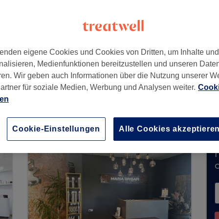
dstraße
,
Rodenbach
,
Germany
enden eigene Cookies und Cookies von Dritten, um Inhalte un
nalisieren, Medienfunktionen bereitzustellen und unseren Date
ren. Wir geben auch Informationen über die Nutzung unserer W
artner für soziale Medien, Werbung und Analysen weiter.
Cooki
nimmt derzeit keine Buchungen über Treatwell 
ien
verfügbare Salons in Ihrer Nähe zu finden.
Dort 
Cookie-Einstellungen
Alle Cookies akzeptiere