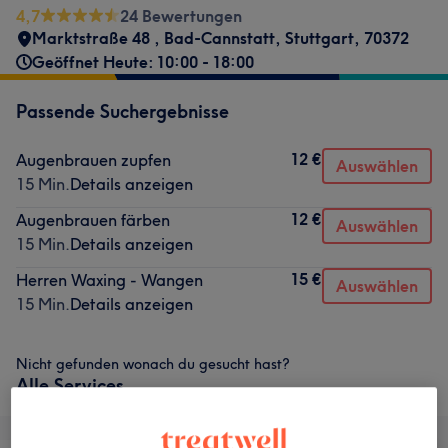
4,7
24 Bewertungen
Marktstraße 48
,
Bad-Cannstatt
,
Stuttgart
,
70372
Geöffnet Heute: 10:00 - 18:00
Passende Suchergebnisse
12 €
Augenbrauen zupfen
Auswählen
15 Min.
Details anzeigen
12 €
Augenbrauen färben
Auswählen
15 Min.
Details anzeigen
15 €
Herren Waxing - Wangen
Auswählen
15 Min.
Details anzeigen
Nicht gefunden wonach du gesucht hast?
Alle Services