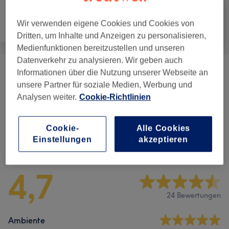
Wir verwenden eigene Cookies und Cookies von
Nägel
Haarentfernung
Gesicht
Dritten, um Inhalte und Anzeigen zu personalisieren,
Medienfunktionen bereitzustellen und unseren
Datenverkehr zu analysieren. Wir geben auch
Informationen über die Nutzung unserer Webseite an
Gesichtsbehandlungen
(
11
)
ab 69 €
unsere Partner für soziale Medien, Werbung und
Analysen weiter.
Cookie-Richtlinien
Augenbrauen & Wimpernbehandlungen
(
7
)
ab 12 €
Cookie-
Alle Cookies
Salonbewertungen
Einstellungen
akzeptieren
4,7
24 Bewertungen
Ambiente