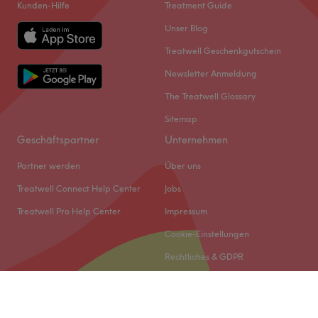
Kunden-Hilfe
Treatment Guide
Unser Blog
Treatwell Geschenkgutschein
Newsletter Anmeldung
The Treatwell Glossary
Sitemap
Geschäftspartner
Unternehmen
Partner werden
Über uns
Treatwell Connect Help Center
Jobs
Treatwell Pro Help Center
Impressum
Cookie-Einstellungen
Rechtliches & GDPR
© 2026 Treatwell DACH GmbH