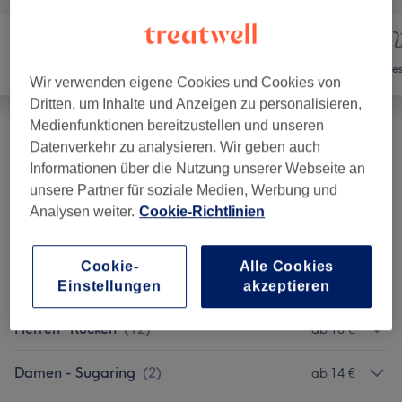
Nägel
Haarentfernung
Ges
Wir verwenden eigene Cookies und Cookies von
Dritten, um Inhalte und Anzeigen zu personalisieren,
Medienfunktionen bereitzustellen und unseren
Datenverkehr zu analysieren. Wir geben auch
SugarWaxing
(
3
)
ab 14 €
Informationen über die Nutzung unserer Webseite an
unsere Partner für soziale Medien, Werbung und
Herren SugarWax-Rücken
(
2
)
ab 40 €
Analysen weiter.
Cookie-Richtlinien
Intim Waxing
(
2
)
ab 14 €
Cookie-
Alle Cookies
Damen - Waxing
(
13
)
ab 5 €
Einstellungen
akzeptieren
Herren -Rücken
(
12
)
ab 10 €
Damen - Sugaring
(
2
)
ab 14 €