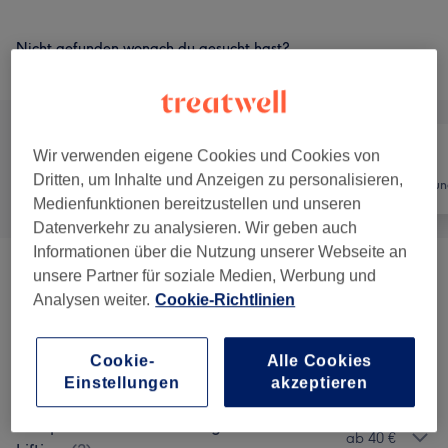
Nicht gefunden wonach du gesucht hast?
Alle Services
Wir verwenden eigene Cookies und Cookies von
Dritten, um Inhalte und Anzeigen zu personalisieren,
Alle
Nägel
Haarentfernun
Medienfunktionen bereitzustellen und unseren
Datenverkehr zu analysieren. Wir geben auch
Informationen über die Nutzung unserer Webseite an
unsere Partner für soziale Medien, Werbung und
SugarWaxing
(
3
)
ab 14 €
Analysen weiter.
Cookie-Richtlinien
Herren SugarWax-Rücken
(
2
)
ab 40 €
Cookie-
Alle Cookies
Intim Waxing
(
2
)
ab 14 €
Einstellungen
akzeptieren
Wimpernwelle/Lash-Lifting/Brow-
ab 40 €