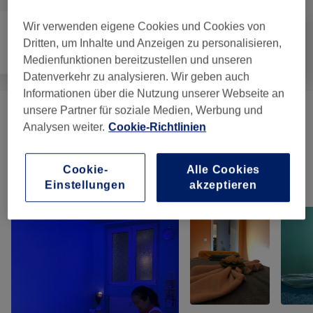
Wir verwenden eigene Cookies und Cookies von
Dritten, um Inhalte und Anzeigen zu personalisieren,
Haarentfernung
Gesicht
Massage
Medienfunktionen bereitzustellen und unseren
Datenverkehr zu analysieren. Wir geben auch
Informationen über die Nutzung unserer Webseite an
unsere Partner für soziale Medien, Werbung und
Thai-Massagen (mit Stone Oder Kräute
Analysen weiter.
Cookie-Richtlinien
ab 20 €
Plus 4 €)
(
8
)
Cookie-
Alle Cookies
Unsere Arbeit
Einstellungen
akzeptieren
Bild anklicken für weitere Details