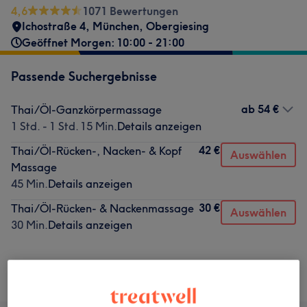
4,6
1071 Bewertungen
Ichostraße 4
,
München, Obergiesing
Geöffnet Morgen: 10:00 - 21:00
Passende Suchergebnisse
ab
54 €
Thai/Öl-Ganzkörpermassage
1 Std. - 1 Std. 15 Min.
Details anzeigen
42 €
Thai/Öl-Rücken-, Nacken- & Kopf
Auswählen
Massage
45 Min.
Details anzeigen
30 €
Thai/Öl-Rücken- & Nackenmassage
Auswählen
30 Min.
Details anzeigen
Nicht gefunden wonach du gesucht hast?
Alle Services