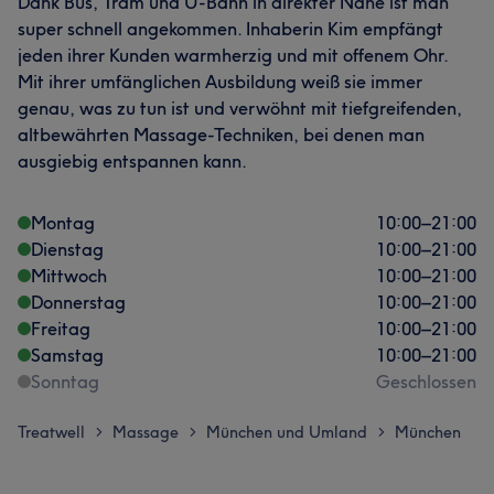
Dank Bus, Tram und U-Bahn in direkter Nähe ist man
super schnell angekommen. Inhaberin Kim empfängt
jeden ihrer Kunden warmherzig und mit offenem Ohr.
Mit ihrer umfänglichen Ausbildung weiß sie immer
genau, was zu tun ist und verwöhnt mit tiefgreifenden,
altbewährten Massage-Techniken, bei denen man
Was unsere Kunden über Kim sagen
ausgiebig entspannen kann.
Professionell
36
Kompetent
29
Erfahren
23
Montag
10:00
–
21:00
Freundlich
18
Dienstag
10:00
–
21:00
Mittwoch
10:00
–
21:00
Donnerstag
10:00
–
21:00
Freitag
10:00
–
21:00
Samstag
10:00
–
21:00
Sonntag
Geschlossen
Treatwell
Massage
München und Umland
München
>
>
>