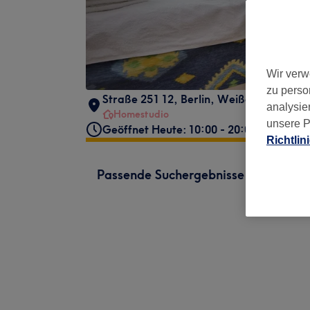
Wir verw
zu perso
Straße 251 12
,
Berlin, Weißensee
,
1308
analysie
Homestudio
unsere P
Geöffnet Heute: 10:00 - 20:00
Richtlin
Passende Suchergebnisse