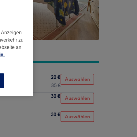
d Anzeigen
nverkehr zu
ebseite an
e-
20 €
Tissue
Auswählen
n
35 €
30 €
Auswählen
30 €
Auswählen