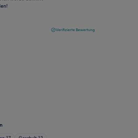
len!
Verifizierte Bewertung
n
ren
17
Geschult
12