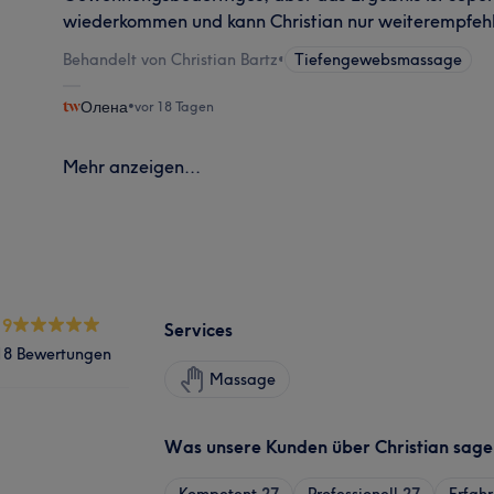
wiederkommen und kann Christian nur weiterempfeh
Behandelt von Christian Bartz
•
Tiefengewebsmassage
Олена
•
vor 18 Tagen
Mehr anzeigen...
.9
Services
18 Bewertungen
Massage
Was unsere Kunden über Christian sage
Kompetent
27
Professionell
27
Erfah