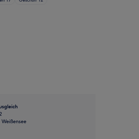
sgleich
2
, Weißensee