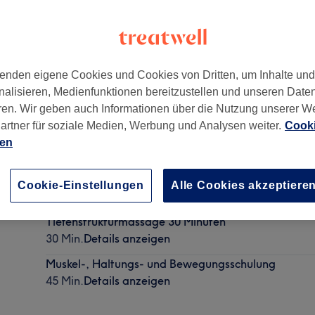
enden eigene Cookies und Cookies von Dritten, um Inhalte un
nalisieren, Medienfunktionen bereitzustellen und unseren Date
8
ren. Wir geben auch Informationen über die Nutzung unserer W
artner für soziale Medien, Werbung und Analysen weiter.
Cooki
ien
Nur für Neukunden - Tiefengewebsmassage - Deep 
Cookie-Einstellungen
Alle Cookies akzeptiere
35 Min.
Details anzeigen
Tiefenstrukturmassage 30 Minuten
30 Min.
Details anzeigen
Muskel-, Haltungs- und Bewegungsschulung
45 Min.
Details anzeigen