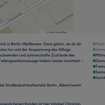
ch in Berlin-Weißensee. Ganz gleich, ob du dir
Mont
tes tun und der Anspannung des Alltags
Dien
eschwerden und schmerzhafte Zustände des
Mitt
Tiefengewebsmassage lindern lassen möchtest –
Donn
Freit
Sams
Sonn
die Straßenbahnhaltestelle Berlin, Albertinenstr.
sgeglichenen Kunden ist hier Inhaber Christian