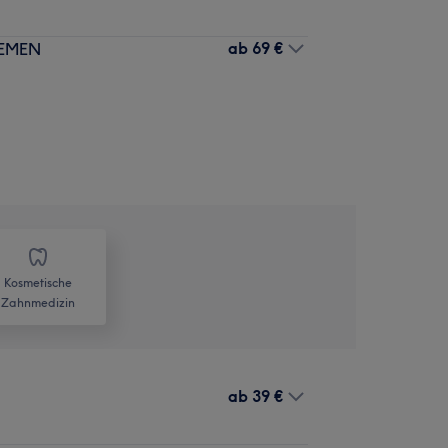
ab
69 €
EMEN
Kosmetische
Zahnmedizin
ab
39 €