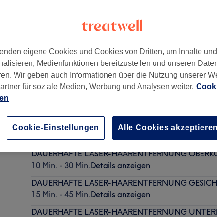
enden eigene Cookies und Cookies von Dritten, um Inhalte un
nalisieren, Medienfunktionen bereitzustellen und unseren Date
ren. Wir geben auch Informationen über die Nutzung unserer W
artner für soziale Medien, Werbung und Analysen weiter.
Cooki
ien
DAUERHAFTE LASER-HAARENTFERNUNG LADIES
Cookie-Einstellungen
Alle Cookies akzeptiere
15 Min. - 35 Min.
Details anzeigen
DAUERHAFTE LASER-HAARENTFERNUNG OBERK
10 Min. - 30 Min.
Details anzeigen
DAUERHAFTE LASER-HAARENTFERNUNG GESIC
15 Min. - 45 Min.
Details anzeigen
DAUERHAFTE LASER-HAARENTFERNUNG UNTER