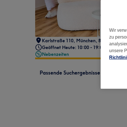
Wir verw
zu perso
Karlstraße 110
,
München
,
80335
analysie
Geöffnet Heute: 10:00 - 19:00
unsere P
Nebenzeiten
Richtlin
Passende Suchergebnisse