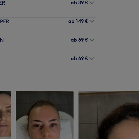
ab
39 €
ER
ab
149 €
PER
ab
69 €
EN
ab
69 €