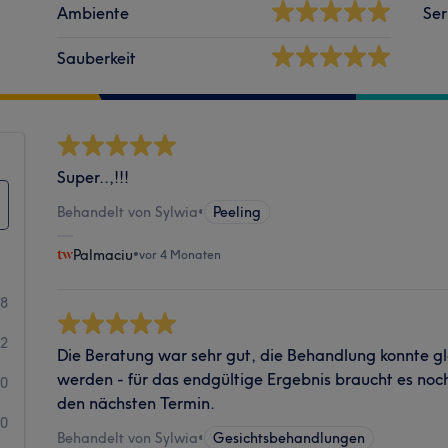
Ambiente
Ser
Sauberkeit
Super..,!!!
Behandelt von Sylwia
•
Peeling
Palmaciu
•
vor 4 Monaten
28
2
Die Beratung war sehr gut, die Behandlung konnte 
werden - für das endgültige Ergebnis braucht es noch 
0
den nächsten Termin.
0
Behandelt von Sylwia
•
Gesichtsbehandlungen