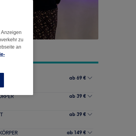
d Anzeigen
nverkehr zu
ebseite an
e-
ab
69 €
n
ab
39 €
ÖRPER
ab
39 €
HT
ab
149 €
KÖRPER