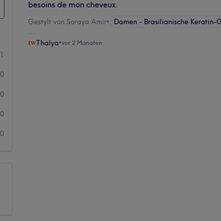
besoins de mon cheveux.
Gestylt von Soraya Amir
•
Damen - Brasilianische Keratin-
Thalya
•
vor 2 Monaten
1
0
0
0
0