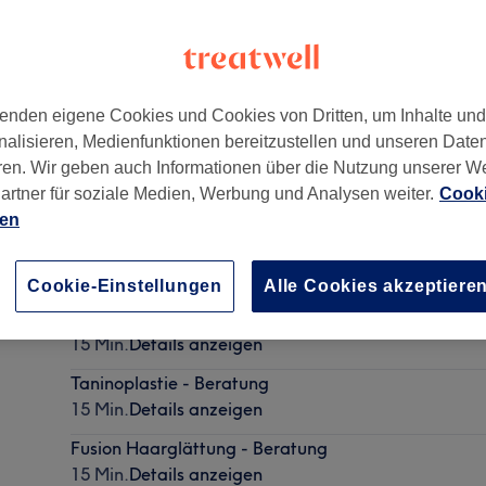
enden eigene Cookies und Cookies von Dritten, um Inhalte un
nalisieren, Medienfunktionen bereitzustellen und unseren Date
10627
ren. Wir geben auch Informationen über die Nutzung unserer W
artner für soziale Medien, Werbung und Analysen weiter.
Cooki
ien
Keratin Haarglättung - Beratung
15 Min.
Details anzeigen
Cookie-Einstellungen
Alle Cookies akzeptiere
Botox Haarglättung - Beratung
15 Min.
Details anzeigen
Taninoplastie - Beratung
15 Min.
Details anzeigen
Fusion Haarglättung - Beratung
15 Min.
Details anzeigen