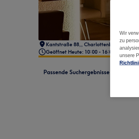
Wir verw
zu perso
Kantstraße 88,
,
Charlottenburg
,
Berlin
,
analysie
Geöffnet Heute: 10:00 - 16:00
unsere P
Richtlin
Passende Suchergebnisse