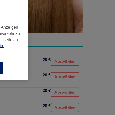
d Anzeigen
nverkehr zu
ebseite an
e-
20 €
Auswählen
n
20 €
Auswählen
20 €
Auswählen
20 €
Auswählen