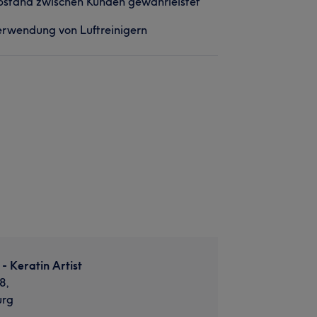
stand zwischen Kunden gewährleistet
rwendung von Luftreinigern
- Keratin Artist
8,
urg