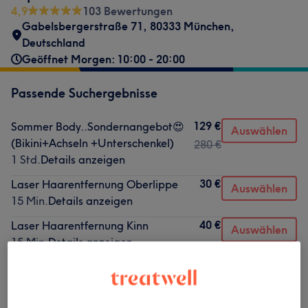
4,9
103 Bewertungen
Gabelsbergerstraße 71, 80333 München,
Deutschland
Geöffnet Morgen: 10:00 - 20:00
Passende Suchergebnisse
129 €
Sommer Body..Sondernangebot😍
Auswählen
(Bikini+Achseln +Unterschenkel)
280 €
1 Std.
Details anzeigen
30 €
Laser Haarentfernung Oberlippe
Auswählen
15 Min.
Details anzeigen
40 €
Laser Haarentfernung Kinn
Auswählen
15 Min.
Details anzeigen
10 €
Dioden Laser Beratungsgespräch
Auswählen
30 Min.
Details anzeigen
80 €