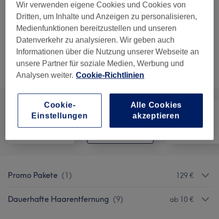
Laser Haarentfernung Achseln
Auswählen
Wir verwenden eigene Cookies und Cookies von
15 Min.
Details anzeigen
Dritten, um Inhalte und Anzeigen zu personalisieren,
Medienfunktionen bereitzustellen und unseren
5 weitere passende Services anzeigen...
Datenverkehr zu analysieren. Wir geben auch
Informationen über die Nutzung unserer Webseite an
Nicht gefunden wonach du gesucht hast?
unsere Partner für soziale Medien, Werbung und
Alle Services
Analysen weiter.
Cookie-Richtlinien
Cookie-
Alle Cookies
Einstellungen
akzeptieren
Alle
Haarentfernung
Gesicht
Promo Pakete
(
1
)
129 €
Dauerhafte Haarentfernung
(
9
)
ab 10 €