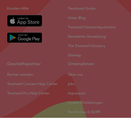
Kunden-Hilfe
Treatment Guide
Unser Blog
Treatwell Geschenkgutschein
Newsletter Anmeldung
The Treatwell Glossary
Sitemap
Geschäftspartner
Unternehmen
Partner werden
Über uns
Treatwell Connect Help Center
Jobs
Treatwell Pro Help Center
Impressum
Cookie-Einstellungen
Rechtliches & GDPR