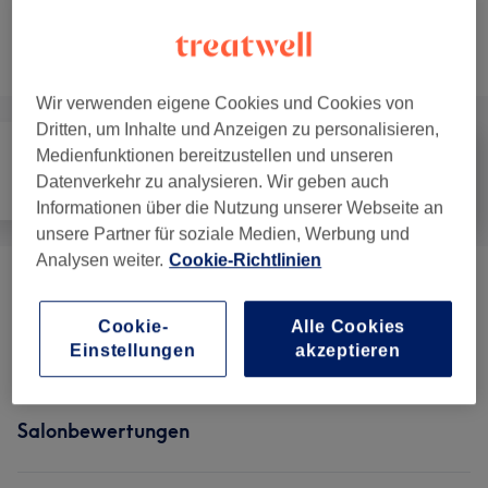
Nicht gefunden wonach du gesucht hast?
Alle Services
Wir verwenden eigene Cookies und Cookies von
Dritten, um Inhalte und Anzeigen zu personalisieren,
Medienfunktionen bereitzustellen und unseren
Datenverkehr zu analysieren. Wir geben auch
Alle
Gesicht
Körper
Informationen über die Nutzung unserer Webseite an
unsere Partner für soziale Medien, Werbung und
Analysen weiter.
Cookie-Richtlinien
Gesichtsbehandlungen
(
1
)
ab 39 €
Cookie-
Alle Cookies
Körperbehandlungen
(
8
)
ab 139 €
Einstellungen
akzeptieren
Salonbewertungen