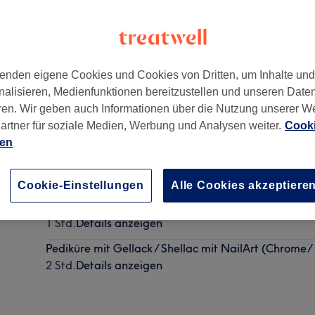
enden eigene Cookies und Cookies von Dritten, um Inhalte un
nalisieren, Medienfunktionen bereitzustellen und unseren Date
ren. Wir geben auch Informationen über die Nutzung unserer W
artner für soziale Medien, Werbung und Analysen weiter.
Cooki
ien
Pediküre mit Shellac
1 Std. 30 Min.
Details anzeigen
Cookie-Einstellungen
Alle Cookies akzeptiere
Fußnägel lackieren mit Shellac
1 Std.
Details anzeigen
Pediküre mit Gellack / Shellac mit NailArt (Chrome/
2 Std.
Details anzeigen