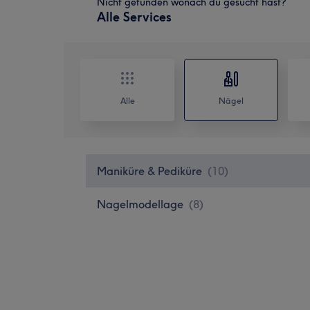
Nicht gefunden wonach du gesucht hast?
Alle Services
Alle
Nägel
Maniküre & Pediküre
(
10
)
Nagelmodellage
(
8
)