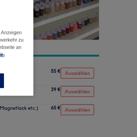
d Anzeigen
nverkehr zu
ebseite an
e-
55 €
Auswählen
n
39 €
Auswählen
65 €
 Magnetlack etc.)
Auswählen