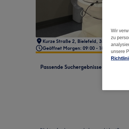
Wir verw
zu perso
Kurze Straße 2
,
Bielefeld
,
33613
analysie
Geöffnet Morgen: 09:00 - 18:00
unsere P
Richtlin
Passende Suchergebnisse