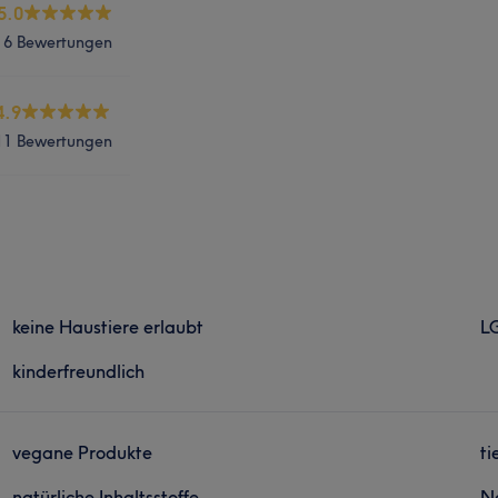
5.0
6 Bewertungen
4.9
11 Bewertungen
keine Haustiere erlaubt
L
kinderfreundlich
vegane Produkte
ti
natürliche Inhaltsstoffe
N