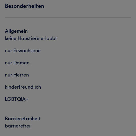
Besonderheiten
Nägel
Gesicht
Haarentfernung
Portfolio
Allgemein
keine Haustiere erlaubt
nur Erwachsene
nur Damen
nur Herren
kinderfreundlich
LGBTQIA+
Barrierefreiheit
barrierefrei