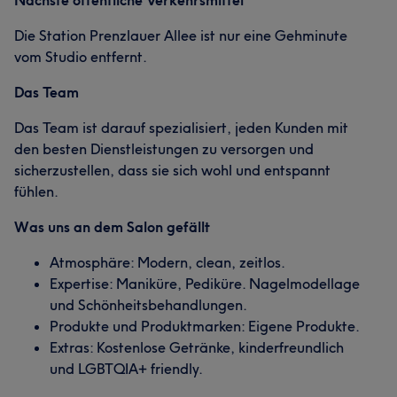
Nächste öffentliche Verkehrsmittel
Die Station Prenzlauer Allee ist nur eine Gehminute
vom Studio entfernt.
Was unsere Kunden über Fereshteh sagen
Das Team
Das Team ist darauf spezialisiert, jeden Kunden mit
Gründlich
7
den besten Dienstleistungen zu versorgen und
sicherzustellen, dass sie sich wohl und entspannt
fühlen.
Was uns an dem Salon gefällt
Atmosphäre: Modern, clean, zeitlos.
Expertise: Maniküre, Pediküre. Nagelmodellage
und Schönheitsbehandlungen.
Produkte und Produktmarken: Eigene Produkte.
Extras: Kostenlose Getränke, kinderfreundlich
und LGBTQIA+ friendly.