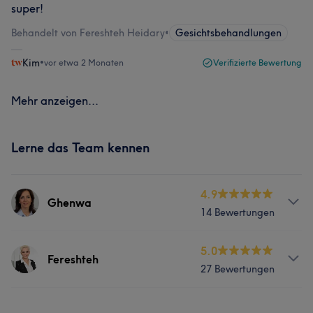
super!
Behandelt von Fereshteh Heidary
•
Gesichtsbehandlungen
Kim
•
vor etwa 2 Monaten
Verifizierte Bewertung
Mehr anzeigen...
Lerne das Team kennen
4.9
Ghenwa
14 Bewertungen
Services
5.0
Fereshteh
27 Bewertungen
Nägel
Gesicht
Haarentfernung
Services