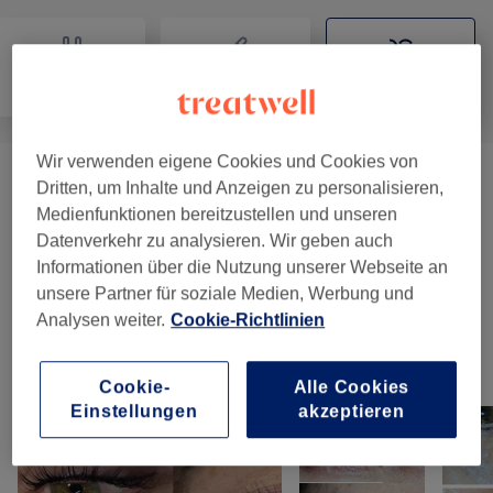
Nägel
Haarentfernung
Gesicht
Wir verwenden eigene Cookies und Cookies von
Gesichtsbehandlungen
(
15
)
ab 15 €
Dritten, um Inhalte und Anzeigen zu personalisieren,
Medienfunktionen bereitzustellen und unseren
Augenbrauen & Wimpernbehandlungen
(
3
)
Datenverkehr zu analysieren. Wir geben auch
ab 10 €
Informationen über die Nutzung unserer Webseite an
Permanent Make-Up Und Microblading
(
8
)
unsere Partner für soziale Medien, Werbung und
22 €
Analysen weiter.
Cookie-Richtlinien
Unsere Arbeit
Cookie-
Alle Cookies
Bild anklicken für weitere Details
Einstellungen
akzeptieren